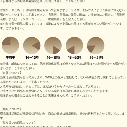
※お客様からの配送業者指定は承っておりません。ご了承ください。
営業所、局止め、日付時間帯指定も承っておりますが、サイズ、支払方法によりご要望に沿えない
場合がございます。ご了承ください。営業所、局留めご希望の際は、ご注文時にご指定の「営業所
名称」または「センターコード」、「郵便局名」をご記入ください。
※お取り寄せ商品に関しましては、状況により指定日にお届けする事が出来ない場合がございま
す。ご了承下さい。
※沖縄、離島につきましては、肥料等液体製品は船便となるため1週間ほどお時間が掛かる場合がご
ざいます。ご了承ください。
【在庫について】
当店は店頭販売も行っております。WEB上の在庫と連動していない為商品が売り切れてしまってい
る場合がございます。ご了承ください。
お取り寄せ商品につきましては、注文頂いてからメーカーに注文しております。
ご注文頂いた商品が在庫切れとなっている場合は当店から連絡をさせていただきます。
在庫切れの場合はご注文を承ることが出来ませんので、ご了承ください。
【梱包について】
環境保護活動及び商品価格抑制の為、商品の発送は簡易梱包、梱包の再利用をさせて頂いておりま
す。
【取り扱いの商品について】