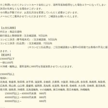
※ご利用いただくクレジットカード会社により、送料等追加処理をした場合エラーになってしまい
決済が出来なくなる場合がございます。
その際お手数ですが、お支払方法を変更していただく必要がございます。
メールにてご案内させていただきますので、ご確認をお願いいたします。
【お支払期限】
代引き：商品引渡時
銀行振込と郵便振替：注文確認後、5日以内
コンビニ決済（番号端末式）：
注文確認後、5日以内
コンビニ決済（払込票）：
注文確認後、7日以内
（※
コンビニ払込票は、ご注文確認後から通常4日前後でお客様の手元に届
きます。
）
【配送料】
15000円以下
一律1100円
※沖縄・離島は、通常送料に660円を別途加算させていただきます。
15000円以上
地域A：
北海道, 青森県, 秋田県, 岩手県, 滋賀県, 京都府, 兵庫県, 大阪府, 和歌山県, 奈良県, 島根県, 鳥取県,
広島県, 岡山県, 山口県 ,愛媛県, 福岡県, 高知県, 佐賀県, 熊本県, 長崎県, 大分県, 宮崎県, 鹿児島県,
香川県, 徳島県, 沖縄県, 北海道離島, その他離島, 東日本離島, 西日本離島, 沖縄離島
15000円以上～40000円未満 990円
40000円以上～60000円未満 880円
60000円以上～ 660円