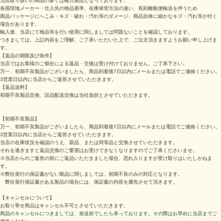
当店取り扱いの商品の多くは輸入製品となっております。
各国現地メーカー・仕入先の検品基準、在庫保管方法の違い、長距離船便輸送を伴うため
商品パッケージにへこみ・キズ・破れ・汚れ等のダメージ、商品自体に細かなキズ・汚れ等が付く
場合があります。
輸入後、当店にて検品等を行い使用に関しましては問題ないことを確認しております。
つきましては、上記内容をご理解、ご了承いただいた上で、ご注文頂きますようお願い申し上げま
す。
【返品の期限及び条件】
当店ではお客様のご都合による返品・交換は受け付けておりません。ご了承下さい。
万一、初期不良製品がございましたら、商品到着後7日以内にメールまたは電話でご連絡ください。
3営業日以内に当店からご返答させていただきます。
【返品送料】
初期不良製品交換、誤品配送交換は当社負担とさせていただきます。
【初期不良製品】
万一、初期不良製品がございましたら、商品到着後7日以内にメールまたは電話でご連絡ください。
3営業日以内に当店からご返答させていただきます。
当店の在庫状況を確認のうえ、新品、または同等品と交換させていただきます。
それを過ぎますと返品交換のご要望はお受けできなくなりますのでご了承くださいませ。
※当店からのご返答の前にご返品いただきました場合、恐れ入りますが受け取りはいたしかねま
す。
※弊社発行の保証書がない製品に関しましては、初期不良のみの対応となります。
弊社発行保証書がある製品の場合には、保証書の内容を優先させて頂きます。
【キャンセルについて】
お取り寄せ商品はキャンセル不可とさせていただきます。
商品のキャンセルにつきましては、発送前でしたら承っております。その際はお早めに当店までご