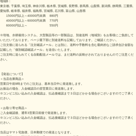
地域B：
東京都, 千葉県, 埼玉県, 神奈川県, 栃木県, 茨城県, 長野県, 群馬県, 山梨県, 新潟県, 静岡県, 三重県,
愛知県, 岐阜県, 福井県, 福島県, 宮城県, 石川県, 富山県, 山形県
15000円以上～40000円未満 880円
40000円以上～60000円未満 770円
60000円以上～ 550円
※培地、水耕栽培システム、大型製品等の一部製品は、別途送料（地域別）をお客様にご負担して
いただいております。ページ最下部に別途送料を記載しております。ご確認ください。
ご注文後に送られる「注文確認メール」とは別に、送料や手数料を含む最終的なご請求合計金額を
記載した「個別確認確認メール」を送信いたします。
ご注文時に送られてくる自動配信メールでは、まだ送料の反映がされておりませんのでご注意くだ
さい。
【発送について】
＜当店在庫商品＞
営業日午前9時までのご注文は、基本当日中に発送致します。
お振込の場合、入金確認日の翌営業日に発送致します。
※コンビニ払い込みの入金確認は、払込後確認まで３日ほどかかる場合がございますのでご了承く
ださい。
＜お取り寄せ商品＞
ご入金確認後、通常3営業日前後で発送致します。
※コンビニ払い込みの入金確認は、払込後確認まで３日ほどかかる場合がございますのでご了承く
ださい。
当店はヤマト宅急便、日本郵便での発送となります。