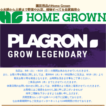
園芸用品のHome Grown
☆水耕から土耕まで野菜やお花、植物すべてを自家栽培☆
当店は、8/8（土）～8/16（日 ）
の期間お休みをさせていただきます。
また、お取り寄せ製品に関しましては、基本8/4（火）9：00以降のご注文は、8/19（水）より
順次お取り寄せ発送となります。お時間を頂きます事をご了承ください。
ご来店は8/6（木）までとさせていただきます。
休業日間のお問い合わせに関しましては、休業明けより順次ご返答させていただきます。
お客様にはご迷惑をおかけし誠に申し訳ございませんが
何卒ご理解を下さいますようお願い申し上げます。
月間営業カレンダーは本ページ右下に記載しております。
なお休業期間中もご注文はインターネットより24時間受け付けております。