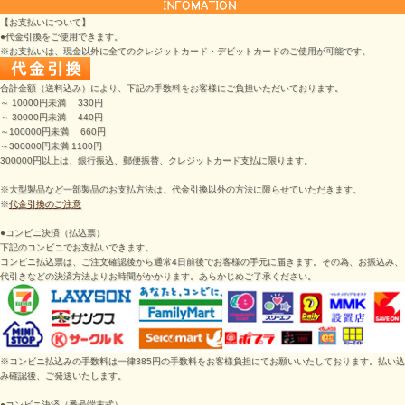
【お支払いについて】
●代金引換をご使用できます。
※お支払いは、現金以外に全てのクレジットカード・デビットカードのご使用が可能です。
合計金額（送料込み）により、下記の手数料をお客様にご負担いただいております。
～ 10000円未満 330円
～ 30000円未満 440円
～100000円未満 660円
～300000円未満 1100円
300000円以上は、銀行振込、郵便振替、クレジットカード支払に限ります。
※大型製品など一部製品のお支払方法は、代金引換以外の方法に限らせていただきます。
※
代金引換のご注意
●コンビニ決済（払込票）
下記のコンビニでお支払いできます。
コンビニ払込票は、ご注文確認後から通常4日前後でお客様の手元に届きます。その為、お振込み、
代引きなどの決済方法よりお時間がかかります。あらかじめご了承ください。
※コンビニ払込みの手数料は一律385円の手数料をお客様負担にてお願いいたしております。払い込
み確認後、ご発送いたします。
●
コンビニ決済（番号端末式）