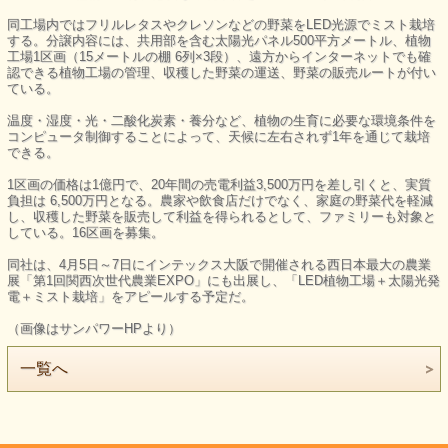
同工場内ではフリルレタスやクレソンなどの野菜をLED光源でミスト栽培
する。分譲内容には、共用部を含む太陽光パネル500平方メートル、植物
工場1区画（15メートルの棚 6列×3段）、遠方からインターネットでも確
認できる植物工場の管理、収穫した野菜の運送、野菜の販売ルートが付い
ている。
温度・湿度・光・二酸化炭素・養分など、植物の生育に必要な環境条件を
コンピュータ制御することによって、天候に左右されず1年を通じて栽培
できる。
1区画の価格は1億円で、20年間の売電利益3,500万円を差し引くと、実質
負担は 6,500万円となる。農家や飲食店だけでなく、家庭の野菜代を軽減
し、収穫した野菜を販売して利益を得られるとして、ファミリーも対象と
している。16区画を募集。
同社は、4月5日～7日にインテックス大阪で開催される西日本最大の農業
展「第1回関西次世代農業EXPO」にも出展し、「LED植物工場＋太陽光発
電＋ミスト栽培」をアピールする予定だ。
（画像はサンパワーHPより）
一覧へ