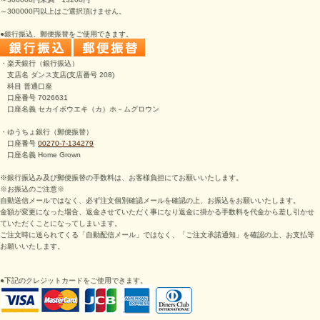
～300000円以上はご選択頂けません。
●銀行振込、郵便振替をご使用できます。
・楽天銀行（銀行振込）
支店名 ダンス支店(支店番号 208)
科目 普通口座
口座番号 7026631
口座名義 セカイボウエキ（カ）ホ－ムグロウン
・ゆうちょ銀行（郵便振替）
口座番号
00270-7-134279
口座名義 Home Grown
※銀行振込み及び郵便振替の手数料は、お客様負担にてお願いいたします。
※お振込のご注意※
自動送信メールではなく、必ず注文個別確認メールを確認の上、お振込をお願いいたします。
金額が変更になった場合、返金させていただく事になり返金に掛かる手数料を代金から差し引かせ
ていただくことになってしまいます。
ご注文時に送られてくる「自動配信メール」ではなく、「ご注文承諾通知」を確認の上、お支払等
お願いいたします。
●下記のクレジットカードをご使用できます。