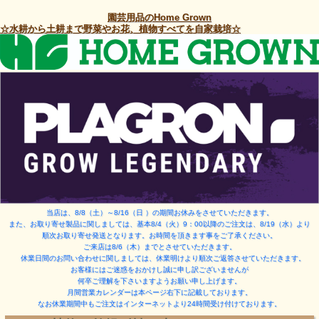
園芸用品のHome Grown
☆水耕から土耕まで野菜やお花、植物すべてを自家栽培☆
当店は、8/8（土）～8/16（日 ）
の期間お休みをさせていただきます。
また、お取り寄せ製品に関しましては、基本8/4（火）9：00以降のご注文は、8/19（水）より
順次お取り寄せ発送となります。お時間を頂きます事をご了承ください。
ご来店は8/6（木）までとさせていただきます。
休業日間のお問い合わせに関しましては、休業明けより順次ご返答させていただきます。
お客様にはご迷惑をおかけし誠に申し訳ございませんが
何卒ご理解を下さいますようお願い申し上げます。
月間営業カレンダーは本ページ右下に記載しております。
なお休業期間中もご注文はインターネットより24時間受け付けております。