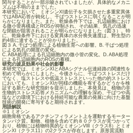
関与することが一部示唆されていましたが、具体的なメカニ
ズムは不明のままでした。
本研究において、ミオシンXI遺伝子を欠損させた多重変異体
ではABA応答が鈍化し、干ばつストレスに弱くなることが明
らかになりました。また、乾燥条件下では、孔辺細胞におけ
る微小管再構成とROSが抑制され、その結果、気孔の迅速
な閉鎖が阻害されることが明らかになりました（図３）。特
に、乾燥条件下における変異体の水分喪失速度は、野生型の
約4倍に達することが分かりました。
図３ A. 干ばつ処理による植物生育への影響。B. 干ばつ処理
による気孔の開度の変化。
C. ABA処理による孔辺細胞内の微小管の変化。D. ABA処理
による孔辺細胞内のROSの蓄積。
研究の波及効果や社会的影響
本研究では、ミオシンXIとABAシグナル伝達経路の関連性を
初めて明らかにしました。今後さらに、干ばつストレスだけ
でなく、塩ストレスや低温ストレスといった他の的ストレス
においても、ミオシンXIが同様の機能を有するかどうかを検
証する新たな研究指針を提示しました。本発見は、植物の非
生物的ストレス応答メカニズムへの理解を深め、干ばつや高
塩などの環境下における持続可能な農業の発展に向けた基盤
技術の開発に寄与すると期待されます。
用語解説
※1 ミオシン
細胞骨格であるアクチンフィラメント上を運動するモーター
タンパク質。動物、植物を含めて約８０クラスが見つかって
おり、植物には植物特異的なミオシンVIII（クラス8）とミオ
シンXI（クラス11）の2クラスが存在します。原形質流動