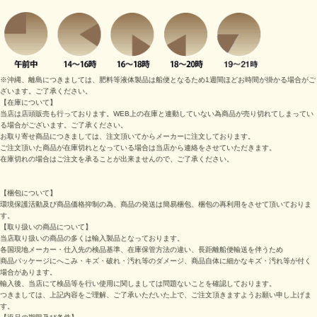
※沖縄、離島につきましては、肥料等液体製品は船便となるため1週間ほどお時間が掛かる場合がご
ざいます。ご了承ください。
【在庫について】
当店は店頭販売も行っております。WEB上の在庫と連動していない為商品が売り切れてしまってい
る場合がございます。ご了承ください。
お取り寄せ商品につきましては、注文頂いてからメーカーに注文しております。
ご注文頂いた商品が在庫切れとなっている場合は当店から連絡をさせていただきます。
在庫切れの場合はご注文を承ることが出来ませんので、ご了承ください。
【梱包について】
環境保護活動及び商品価格抑制の為、商品の発送は簡易梱包、梱包の再利用をさせて頂いておりま
す。
【取り扱いの商品について】
当店取り扱いの商品の多くは輸入製品となっております。
各国現地メーカー・仕入先の検品基準、在庫保管方法の違い、長距離船便輸送を伴うため
商品パッケージにへこみ・キズ・破れ・汚れ等のダメージ、商品自体に細かなキズ・汚れ等が付く
場合があります。
輸入後、当店にて検品等を行い使用に関しましては問題ないことを確認しております。
つきましては、上記内容をご理解、ご了承いただいた上で、ご注文頂きますようお願い申し上げま
す。