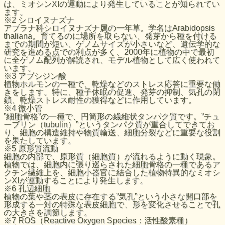
は、ミオシンXIの運動により発生していることが知られてい
ます。
※2 シロイヌナズナ
アブラナ科シロイヌナズナ属の一年草。学名はArabidopsis
thaliana。育てるのに場所を取らない、発芽から種を付ける
までの期間が短い、ゲノムサイズが小さいなど、遺伝学的な
研究を進める点での利点が多く、2000年に植物の中で最初
に全ゲノム配列が解読され、モデル植物として広く使われて
います。
※3 アブシジン酸
植物ホルモンの一種で、乾燥などのストレス応答に重要な働
きをします。特に、種子休眠の促進、発芽の抑制、気孔の閉
鎖、乾燥ストレス耐性の獲得などに作用しています。
※4 微小管
”細胞骨格”の一種で、円筒形の繊維状タンパク質です。”チュ
ーブリン（tubulin）”というタンパク質が重合してできてお
り、細胞の構造維持や物質輸送、細胞分裂などに重要な役割
を果たしています。
※5 原形質流動
細胞の内部で、原形質（細胞質）が流れるように動く現象。
植物では、細胞内に張り巡らされた細胞骨格の一種であるア
クチン繊維上を、細胞小器官に結合した植物特異的なミオシ
ンXIが運動することにより発生します。
※6 孔辺細胞
植物の葉や茎の表皮に存在する”気孔”という小さな開口部を
形成する一対の特殊な表皮細胞で、形を変化させることで孔
の大きさを調節します。
※7 ROS（Reactive Oxygen Species：活性酸素種）