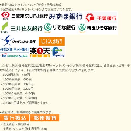
●
銀行ATM/ネットバンキング決済
（番号端末式）
下記の
銀行ATM/ネットバンキング
でお支払いできます。
コンビニ決済
(番号端末式)
及び銀行ATM/ネットバンキング決済
(番号端末式)は、
合計金額（送料・手
数料込み）により、下記の手数料をお客様にご負担いただいております。
～9000円未満 440円
～15000円未満 660円
～30000円未満 1320円
～50000円未満 2200円
～100000円未満 4400円
～300000円未満 13200円
～300000円以上はご選択頂けません。
●銀行振込、郵便振替をご使用できます。
・楽天銀行（銀行振込）
支店名 ダンス支店(支店番号 208)