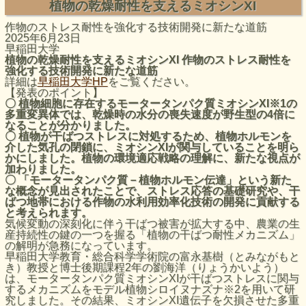
植物の乾燥耐性を支えるミオシンXI
作物のストレス耐性を強化する技術開発に新たな道筋
2025年6月23日
早稲田大学
植物の乾燥耐性を支えるミオシン
XI
作物のストレス耐性を
強化する技術開発に新たな道筋
詳細は
早稲田大学HP
をご覧ください。
【発表のポイント】
〇 植物細胞に存在するモータータンパク質ミオシンXI※1の
多重変異体では、乾燥時の水分の喪失速度が野生型の4倍に
なることが分かりました。
〇 植物が干ばつストレスに対処するため、植物ホルモンを
介した気孔の閉鎖に、ミオシンXIが関与していることを明ら
かにしました。植物の環境適応戦略の理解に、新たな視点が
加わりました。
〇 「モータータンパク質－植物ホルモン伝達」という新た
な概念が見出されたことで、ストレス応答の基礎研究や、干
ばつ地帯における作物の水利用効率化技術の開発に貢献する
と考えられます。
気候変動の深刻化に伴う干ばつ被害が拡大する中、農業の生
産持続性の鍵の一つを握る「植物の干ばつ耐性メカニズム」
の解明が急務になっています。
早稲田大学教育・総合科学学術院の富永基樹（とみながもと
き）教授と博士後期課程2年の劉海洋（りょうかいよう）
は、モータータンパク質ミオシンXIが干ばつストレスに関与
するメカニズムをモデル植物シロイヌナズナ※2を用いて研
究しました。その結果、ミオシンXI遺伝子を欠損させた多重