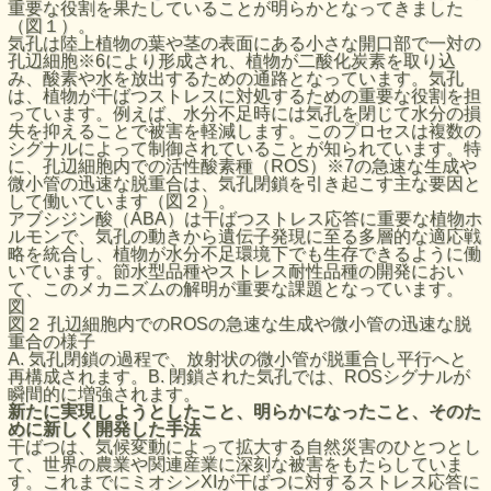
重要な役割を果たしていることが明らかとなってきました
（図１）。
気孔は陸上植物の葉や茎の表面にある小さな開口部で一対の
孔辺細胞※6により形成され、植物が二酸化炭素を取り込
み、酸素や水を放出するための通路となっています。気孔
は、植物が干ばつストレスに対処するための重要な役割を担
っています。例えば、水分不足時には気孔を閉じて水分の損
失を抑えることで被害を軽減します。このプロセスは複数の
シグナルによって制御されていることが知られています。特
に、孔辺細胞内での活性酸素種（ROS）※7の急速な生成や
微小管の迅速な脱重合は、気孔閉鎖を引き起こす主な要因と
して働いています（図２）。
アブシジン酸（ABA）は干ばつストレス応答に重要な植物ホ
ルモンで、気孔の動きから遺伝子発現に至る多層的な適応戦
略を統合し、植物が水分不足環境下でも生存できるように働
いています。節水型品種やストレス耐性品種の開発におい
て、このメカニズムの解明が重要な課題となっています。
図
図２ 孔辺細胞内でのROSの急速な生成や微小管の迅速な脱
重合の様子
A. 気孔閉鎖の過程で、放射状の微小管が脱重合し平行へと
再構成されます。B. 閉鎖された気孔では、ROSシグナルが
瞬間的に増強されます。
新たに実現しようとしたこと、明らかになったこと、そのた
めに新しく開発した手法
干ばつは、気候変動によって拡大する自然災害のひとつとし
て、世界の農業や関連産業に深刻な被害をもたらしていま
す。これまでにミオシンXIが干ばつに対するストレス応答に