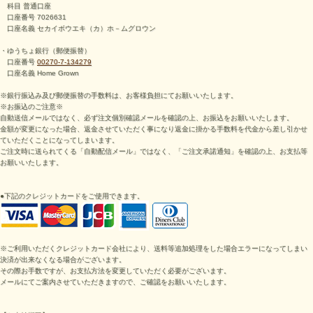
科目 普通口座
口座番号 7026631
口座名義 セカイボウエキ（カ）ホ－ムグロウン
・ゆうちょ銀行（郵便振替）
口座番号
00270-7-134279
口座名義 Home Grown
※銀行振込み及び郵便振替の手数料は、お客様負担にてお願いいたします。
※お振込のご注意※
自動送信メールではなく、必ず注文個別確認メールを確認の上、お振込をお願いいたします。
金額が変更になった場合、返金させていただく事になり返金に掛かる手数料を代金から差し引かせ
ていただくことになってしまいます。
ご注文時に送られてくる「自動配信メール」ではなく、「ご注文承諾通知」を確認の上、お支払等
お願いいたします。
●下記のクレジットカードをご使用できます。
※ご利用いただくクレジットカード会社により、送料等追加処理をした場合エラーになってしまい
決済が出来なくなる場合がございます。
その際お手数ですが、お支払方法を変更していただく必要がございます。
メールにてご案内させていただきますので、ご確認をお願いいたします。