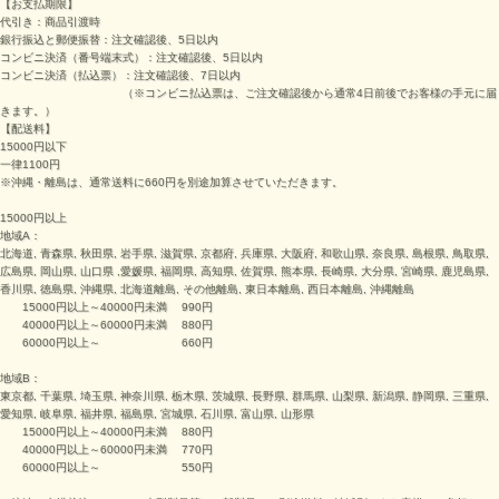
【お支払期限】
代引き：商品引渡時
銀行振込と郵便振替：注文確認後、5日以内
コンビニ決済（番号端末式）：
注文確認後、5日以内
コンビニ決済（払込票）：
注文確認後、7日以内
（※
コンビニ払込票は、ご注文確認後から通常4日前後でお客様の手元に届
きます。
）
【配送料】
15000円以下
一律1100円
※沖縄・離島は、通常送料に660円を別途加算させていただきます。
15000円以上
地域A：
北海道, 青森県, 秋田県, 岩手県, 滋賀県, 京都府, 兵庫県, 大阪府, 和歌山県, 奈良県, 島根県, 鳥取県,
広島県, 岡山県, 山口県 ,愛媛県, 福岡県, 高知県, 佐賀県, 熊本県, 長崎県, 大分県, 宮崎県, 鹿児島県,
香川県, 徳島県, 沖縄県, 北海道離島, その他離島, 東日本離島, 西日本離島, 沖縄離島
15000円以上～40000円未満 990円
40000円以上～60000円未満 880円
60000円以上～ 660円
地域B：
東京都, 千葉県, 埼玉県, 神奈川県, 栃木県, 茨城県, 長野県, 群馬県, 山梨県, 新潟県, 静岡県, 三重県,
愛知県, 岐阜県, 福井県, 福島県, 宮城県, 石川県, 富山県, 山形県
15000円以上～40000円未満 880円
40000円以上～60000円未満 770円
60000円以上～ 550円