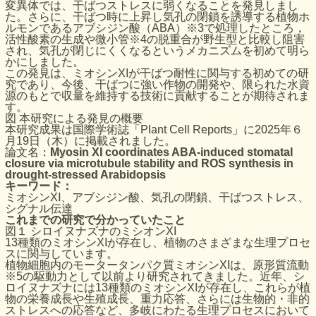
変異体では、干ばつストレスに弱くなることを発見しまし
た。さらに、干ばつ時に上昇し気孔の閉鎖を誘導する植物ホ
ルモンであるアブシジン酸（ABA）※3で処理したところ，
活性酸素の生成や微小管※4の脱重合が野生型と比較し阻害
され、気孔が閉じにくくなるというメカニズムを初めて明ら
かにしました。
この発見は、ミオシンXIが干ばつ耐性に関与する初めての研
究であり、今後、干ばつに強い作物の開発や、限られた水資
源のもとで収量を維持する技術に貢献することが期待されま
す。
図 本研究による発見の概要
本研究成果は国際学術誌「Plant Cell Reports」に2025年６
月19日（木）に掲載されました。
論文名：
Myosin XI coordinates ABA-induced stomatal
closure via microtubule stability and ROS synthesis in
drought-stressed Arabidopsis
キーワード：
ミオシンXI、アブシジン酸、気孔の閉鎖、干ばつストレス、
シグナル伝達
これまでの研究で分かっていたこと
図１ シロイヌナズナのミシオンXI
13種類のミオシンXIが存在し、植物のさまざまな生理プロセ
スに関与しています。
植物細胞内のモータータンパク質ミオシンXIは、原形質流動
※5の駆動力として以前より研究されてきました。近年、シ
ロイヌナズナには13種類のミオシンXIが存在し、これらが植
物の栄養成長や生殖成長、重力応答、さらには生物的・非的
ストレスへの応答など、多岐にわたる生理プロセスにおいて