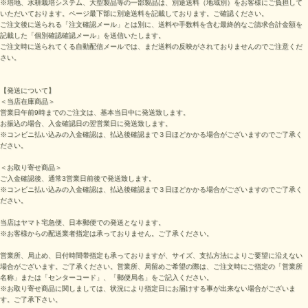
※培地、水耕栽培システム、大型製品等の一部製品は、別途送料（地域別）をお客様にご負担して
いただいております。ページ最下部に別途送料を記載しております。ご確認ください。
ご注文後に送られる「注文確認メール」とは別に、送料や手数料を含む最終的なご請求合計金額を
記載した「個別確認確認メール」を送信いたします。
ご注文時に送られてくる自動配信メールでは、まだ送料の反映がされておりませんのでご注意くだ
さい。
【発送について】
＜当店在庫商品＞
営業日午前9時までのご注文は、基本当日中に発送致します。
お振込の場合、入金確認日の翌営業日に発送致します。
※コンビニ払い込みの入金確認は、払込後確認まで３日ほどかかる場合がございますのでご了承く
ださい。
＜お取り寄せ商品＞
ご入金確認後、通常3営業日前後で発送致します。
※コンビニ払い込みの入金確認は、払込後確認まで３日ほどかかる場合がございますのでご了承く
ださい。
当店はヤマト宅急便、日本郵便での発送となります。
※お客様からの配送業者指定は承っておりません。ご了承ください。
営業所、局止め、日付時間帯指定も承っておりますが、サイズ、支払方法によりご要望に沿えない
場合がございます。ご了承ください。営業所、局留めご希望の際は、ご注文時にご指定の「営業所
名称」または「センターコード」、「郵便局名」をご記入ください。
※お取り寄せ商品に関しましては、状況により指定日にお届けする事が出来ない場合がございま
す。ご了承下さい。