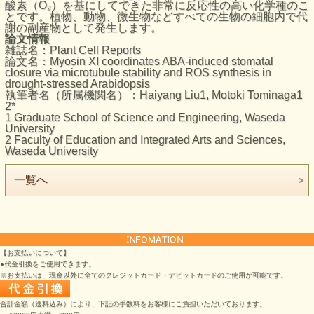
酸素（O₂）を基にしてできた非常に反応性の高い化学種のこ
とです。植物、動物、微生物などすべての生物の細胞内で代
謝の副産物として発生します。
論文情報
雑誌名：Plant Cell Reports
論文名：Myosin XI coordinates ABA-induced stomatal
closure via microtubule stability and ROS synthesis in
drought-stressed Arabidopsis
執筆者名（所属機関名）：Haiyang Liu1, Motoki Tominaga1
2*
1 Graduate School of Science and Engineering, Waseda
University
2 Faculty of Education and Integrated Arts and Sciences,
Waseda University
一覧へ
【お支払いについて】
●代金引換をご使用できます。
※お支払いは、現金以外に全てのクレジットカード・デビットカードのご使用が可能です。
合計金額（送料込み）により、下記の手数料をお客様にご負担いただいております。