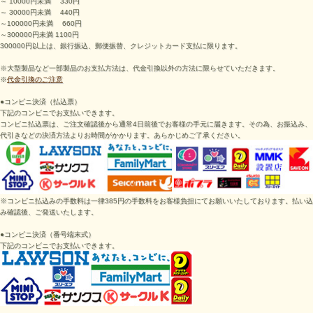
～ 10000円未満 330円
～ 30000円未満 440円
～100000円未満 660円
～300000円未満 1100円
300000円以上は、銀行振込、郵便振替、クレジットカード支払に限ります。
※大型製品など一部製品のお支払方法は、代金引換以外の方法に限らせていただきます。
※
代金引換のご注意
●コンビニ決済（払込票）
下記のコンビニでお支払いできます。
コンビニ払込票は、ご注文確認後から通常4日前後でお客様の手元に届きます。その為、お振込み、
代引きなどの決済方法よりお時間がかかります。あらかじめご了承ください。
※コンビニ払込みの手数料は一律385円の手数料をお客様負担にてお願いいたしております。払い込
み確認後、ご発送いたします。
●
コンビニ決済（番号端末式）
下記のコンビニでお支払いできます。