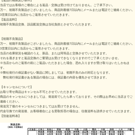
【返品の期限及び条件】
当店ではお客様のご都合による返品・交換は受け付けておりません。ご了承下さい。
万一、初期不良製品がございましたら、商品到着後7日以内にメールまたは電話でご連絡ください。
3営業日以内に当店からご返答させていただきます。
【返品送料】
初期不良製品交換、誤品配送交換は当社負担とさせていただきます。
【初期不良製品】
万一、初期不良製品がございましたら、商品到着後7日以内にメールまたは電話でご連絡ください。
3営業日以内に当店からご返答させていただきます。
当店の在庫状況を確認のうえ、新品、または同等品と交換させていただきます。
それを過ぎますと返品交換のご要望はお受けできなくなりますのでご了承くださいませ。
※当店からのご返答の前にご返品いただきました場合、恐れ入りますが受け取りはいたしかねま
す。
※弊社発行の保証書がない製品に関しましては、初期不良のみの対応となります。
弊社発行保証書がある製品の場合には、保証書の内容を優先させて頂きます。
【キャンセルについて】
お取り寄せ商品はキャンセル不可とさせていただきます。
商品のキャンセルにつきましては、発送前でしたら承っております。その際はお早めに当店までご
連絡ください。
発送完了後のキャンセルにつきましてはお受けできません。
代金引換での発送後、お客様都合による受取拒否の場合は、往復送料を請求させていただきます。
【別途送料表】