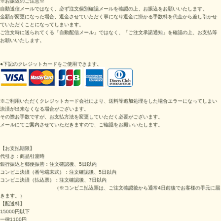
※お振込のご注意※
自動送信メールではなく、必ず注文個別確認メールを確認の上、お振込をお願いいたします。
金額が変更になった場合、返金させていただく事になり返金に掛かる手数料を代金から差し引かせ
ていただくことになってしまいます。
ご注文時に送られてくる「自動配信メール」ではなく、「ご注文承諾通知」を確認の上、お支払等
お願いいたします。
●下記のクレジットカードをご使用できます。
※ご利用いただくクレジットカード会社により、送料等追加処理をした場合エラーになってしまい
決済が出来なくなる場合がございます。
その際お手数ですが、お支払方法を変更していただく必要がございます。
メールにてご案内させていただきますので、ご確認をお願いいたします。
【お支払期限】
代引き：商品引渡時
銀行振込と郵便振替：注文確認後、5日以内
コンビニ決済（番号端末式）：
注文確認後、5日以内
コンビニ決済（払込票）：
注文確認後、7日以内
（※
コンビニ払込票は、ご注文確認後から通常4日前後でお客様の手元に届
きます。
）
【配送料】
15000円以下
一律1100円