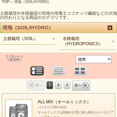
TOP
培地（SOIL/HYDRO）
>
土耕栽培や水耕栽培の培地や培養土ココナッツ繊維などの大地
の代わりとなる商品のカテゴリです。
培地（SOIL/HYDRO）
土耕栽培（SOIL）
水耕栽培
（HYDROPONICS）
1 / 3ページ
（全50件）
1
2
3
前へ
次へ
ALL MIX（オールミックス）
バイオビズ(Bio bizz)
オールミックスは植物の生育に最も優れたオーガニ