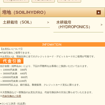
培地（SOIL/HYDRO）
土耕栽培（SOIL）
水耕栽培
（HYDROPONICS）
【お支払いについて】
●代金引換をご使用できます。
※お支払いは、現金以外に全てのクレジットカード・デビットカードのご使用が可能です。
合計金額（送料込み）により、下記の手数料をお客様にご負担いただいております。
～ 10000円未満 330円
～ 30000円未満 440円
～100000円未満 660円
～300000円未満 1100円
300000円以上は、銀行振込、郵便振替、クレジットカード支払に限ります。
※大型製品など一部製品のお支払方法は、代金引換以外の方法に限らせていただきます。
※
代金引換のご注意
●コンビニ決済（払込票）