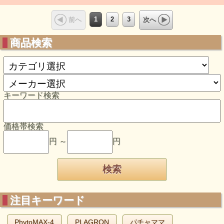
1
2
3
前へ
次へ
商品検索
キーワード検索
価格帯検索
円 ～
円
注目キーワード
PhytoMAX-4
PLAGRON
パチャママ