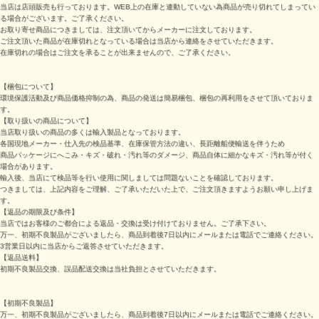
当店は店頭販売も行っております。WEB上の在庫と連動していない為商品が売り切れてしまってい
る場合がございます。ご了承ください。
お取り寄せ商品につきましては、注文頂いてからメーカーに注文しております。
ご注文頂いた商品が在庫切れとなっている場合は当店から連絡をさせていただきます。
在庫切れの場合はご注文を承ることが出来ませんので、ご了承ください。
【梱包について】
環境保護活動及び商品価格抑制の為、商品の発送は簡易梱包、梱包の再利用をさせて頂いておりま
す。
【取り扱いの商品について】
当店取り扱いの商品の多くは輸入製品となっております。
各国現地メーカー・仕入先の検品基準、在庫保管方法の違い、長距離船便輸送を伴うため
商品パッケージにへこみ・キズ・破れ・汚れ等のダメージ、商品自体に細かなキズ・汚れ等が付く
場合があります。
輸入後、当店にて検品等を行い使用に関しましては問題ないことを確認しております。
つきましては、上記内容をご理解、ご了承いただいた上で、ご注文頂きますようお願い申し上げま
す。
【返品の期限及び条件】
当店ではお客様のご都合による返品・交換は受け付けておりません。ご了承下さい。
万一、初期不良製品がございましたら、商品到着後7日以内にメールまたは電話でご連絡ください。
3営業日以内に当店からご返答させていただきます。
【返品送料】
初期不良製品交換、誤品配送交換は当社負担とさせていただきます。
【初期不良製品】
万一、初期不良製品がございましたら、商品到着後7日以内にメールまたは電話でご連絡ください。