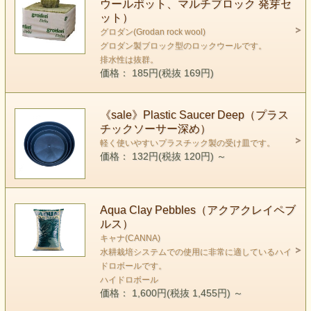
ウールポット、マルチブロック 発芽セ
ット）
グロダン(Grodan rock wool)
グロダン製ブロック型のロックウールです。
排水性は抜群。
価格： 185円(税抜 169円)
《sale》Plastic Saucer Deep（プラス
チックソーサー深め）
軽く使いやすいプラスチック製の受け皿です。
価格： 132円(税抜 120円)
～
Aqua Clay Pebbles（アクアクレイペブ
ルス）
キャナ(CANNA)
水耕栽培システムでの使用に非常に適しているハイ
ドロボールです。
ハイドロボール
価格： 1,600円(税抜 1,455円)
～