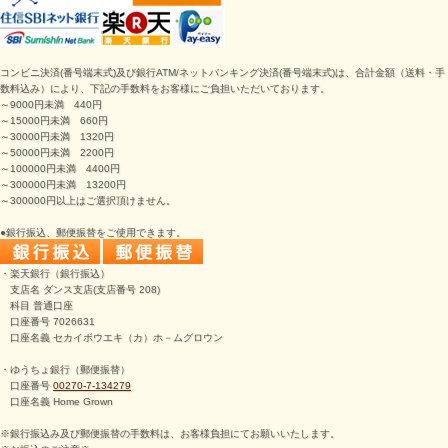
コンビニ決済
(番号端末式)
及び銀行ATM/ネットバンキング決済
(番号端末式)は、
合計金額（送料・手
数料込み）により、下記の手数料をお客様にご負担いただいております。
～9000円未満 440円
～15000円未満 660円
～30000円未満 1320円
～50000円未満 2200円
～100000円未満 4400円
～300000円未満 13200円
～300000円以上はご選択頂けません。
●銀行振込、郵便振替をご使用できます。
・楽天銀行（銀行振込）
支店名 ダンス支店(支店番号 208)
科目 普通口座
口座番号 7026631
口座名義 セカイボウエキ（カ）ホ－ムグロウン
・ゆうちょ銀行（郵便振替）
口座番号
00270-7-134279
口座名義 Home Grown
※銀行振込み及び郵便振替の手数料は、お客様負担にてお願いいたします。