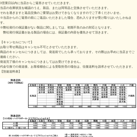
3営業日以内に当店からご返答させていただきます。
当店の在庫状況を確認のうえ、新品、または同等品と交換させていただきます。
それを過ぎますと返品交換のご要望はお受けできなくなりますのでご了承くださいませ。
※当店からのご返答の前にご返品いただきました場合、恐れ入りますが受け取りはいたしかねま
す。
※弊社発行の保証書がない製品に関しましては、初期不良のみの対応となります。
弊社発行保証書がある製品の場合には、保証書の内容を優先させて頂きます。
【キャンセルについて】
お取り寄せ商品はキャンセル不可とさせていただきます。
商品のキャンセルにつきましては、発送前でしたら承っております。その際はお早めに当店までご
連絡ください。
発送完了後のキャンセルにつきましてはお受けできません。
代金引換での発送後、お客様都合による受取拒否の場合は、往復送料を請求させていただきます。
【別途送料表】