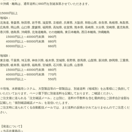
※沖縄・離島は、通常送料に660円を別途加算させていただきます。
15000円以上
地域A：
北海道, 青森県, 秋田県, 岩手県, 滋賀県, 京都府, 兵庫県, 大阪府, 和歌山県, 奈良県, 島根県, 鳥取県,
広島県, 岡山県, 山口県 ,愛媛県, 福岡県, 高知県, 佐賀県, 熊本県, 長崎県, 大分県, 宮崎県, 鹿児島県,
香川県, 徳島県, 沖縄県, 北海道離島, その他離島, 東日本離島, 西日本離島, 沖縄離島
15000円以上～40000円未満 990円
40000円以上～60000円未満 880円
60000円以上～ 660円
地域B：
東京都, 千葉県, 埼玉県, 神奈川県, 栃木県, 茨城県, 長野県, 群馬県, 山梨県, 新潟県, 静岡県, 三重県,
愛知県, 岐阜県, 福井県, 福島県, 宮城県, 石川県, 富山県, 山形県
15000円以上～40000円未満 880円
40000円以上～60000円未満 770円
60000円以上～ 550円
※培地、水耕栽培システム、大型製品等の一部製品は、別途送料（地域別）をお客様にご負担して
いただいております。ページ最下部に別途送料を記載しております。ご確認ください。
ご注文後に送られる「注文確認メール」とは別に、送料や手数料を含む最終的なご請求合計金額を
記載した「個別確認確認メール」を送信いたします。
ご注文時に送られてくる自動配信メールでは、まだ送料の反映がされておりませんのでご注意くだ
さい。
【発送について】
＜当店在庫商品＞