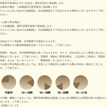
営業日午前9時までのご注文は、基本当日中に発送致します。
お振込の場合、入金確認日の翌営業日に発送致します。
※コンビニ払い込みの入金確認は、払込後確認まで３日ほどかかる場合がございますのでご了承く
ださい。
＜お取り寄せ商品＞
ご入金確認後、通常3営業日前後で発送致します。
※コンビニ払い込みの入金確認は、払込後確認まで３日ほどかかる場合がございますのでご了承く
ださい。
当店はヤマト宅急便、日本郵便での発送となります。
※お客様からの配送業者指定は承っておりません。ご了承ください。
営業所、局止め、日付時間帯指定も承っておりますが、サイズ、支払方法によりご要望に沿えない
場合がございます。ご了承ください。営業所、局留めご希望の際は、ご注文時にご指定の「営業所
名称」または「センターコード」、「郵便局名」をご記入ください。
※お取り寄せ商品に関しましては、状況により指定日にお届けする事が出来ない場合がございま
す。ご了承下さい。
※沖縄、離島につきましては、肥料等液体製品は船便となるため1週間ほどお時間が掛かる場合がご
ざいます。ご了承ください。
【在庫について】