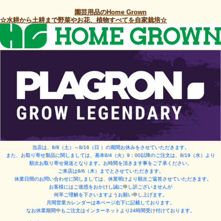
園芸用品のHome Grown
☆水耕から土耕まで野菜やお花、植物すべてを自家栽培☆
当店は、8/8（土）～8/16（日 ）
の期間お休みをさせていただきます。
また、お取り寄せ製品に関しましては、基本8/4（火）9：00以降のご注文は、8/19（水）より
順次お取り寄せ発送となります。お時間を頂きます事をご了承ください。
ご来店は8/6（木）までとさせていただきます。
休業日間のお問い合わせに関しましては、休業明けより順次ご返答させていただきます。
お客様にはご迷惑をおかけし誠に申し訳ございませんが
何卒ご理解を下さいますようお願い申し上げます。
月間営業カレンダーは本ページ右下に記載しております。
なお休業期間中もご注文はインターネットより24時間受け付けております。