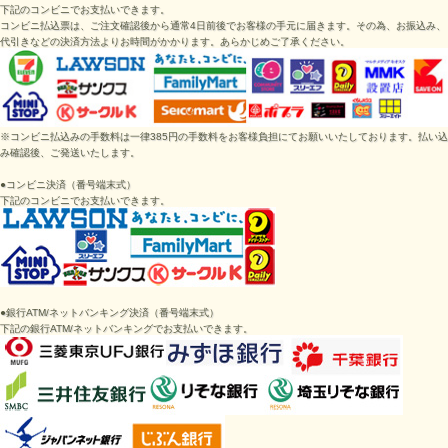
下記のコンビニでお支払いできます。
コンビニ払込票は、ご注文確認後から通常4日前後でお客様の手元に届きます。その為、お振込み、
代引きなどの決済方法よりお時間がかかります。あらかじめご了承ください。
※コンビニ払込みの手数料は一律385円の手数料をお客様負担にてお願いいたしております。払い込
み確認後、ご発送いたします。
●
コンビニ決済（番号端末式）
下記のコンビニでお支払いできます。
●
銀行ATM/ネットバンキング決済
（番号端末式）
下記の
銀行ATM/ネットバンキング
でお支払いできます。