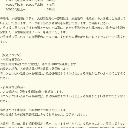
15000円以上～40000円未満 880円
40000円以上～60000円未満 770円
60000円以上～ 550円
※培地、水耕栽培システム、大型製品等の一部製品は、別途送料（地域別）をお客様にご負担して
いただいております。ページ最下部に別途送料を記載しております。ご確認ください。
ご注文後に送られる「注文確認メール」とは別に、送料や手数料を含む最終的なご請求合計金額を
記載した「個別確認確認メール」を送信いたします。
ご注文時に送られてくる自動配信メールでは、まだ送料の反映がされておりませんのでご注意くだ
さい。
【発送について】
＜当店在庫商品＞
営業日午前9時までのご注文は、基本当日中に発送致します。
お振込の場合、入金確認日の翌営業日に発送致します。
※コンビニ払い込みの入金確認は、払込後確認まで３日ほどかかる場合がございますのでご了承く
ださい。
＜お取り寄せ商品＞
ご入金確認後、通常3営業日前後で発送致します。
※コンビニ払い込みの入金確認は、払込後確認まで３日ほどかかる場合がございますのでご了承く
ださい。
当店はヤマト宅急便、日本郵便での発送となります。
※お客様からの配送業者指定は承っておりません。ご了承ください。
営業所、局止め、日付時間帯指定も承っておりますが、サイズ、支払方法によりご要望に沿えない