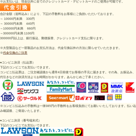
※お支払いは、現金以外に全てのクレジットカード・デビットカードのご使用が可能です。
合計金額（送料込み）により、下記の手数料をお客様にご負担いただいております。
～ 10000円未満 330円
～ 30000円未満 440円
～100000円未満 660円
～300000円未満 1100円
300000円以上は、銀行振込、郵便振替、クレジットカード支払に限ります。
※大型製品など一部製品のお支払方法は、代金引換以外の方法に限らせていただきます。
※
代金引換のご注意
●コンビニ決済（払込票）
下記のコンビニでお支払いできます。
コンビニ払込票は、ご注文確認後から通常4日前後でお客様の手元に届きます。その為、お振込み、
代引きなどの決済方法よりお時間がかかります。あらかじめご了承ください。
※コンビニ払込みの手数料は一律385円の手数料をお客様負担にてお願いいたしております。払い込
み確認後、ご発送いたします。
●
コンビニ決済（番号端末式）
下記のコンビニでお支払いできます。