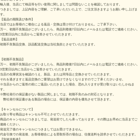
輸入後、当店にて検品等を行い使用に関しましては問題ないことを確認しております。
つきましては、上記内容をご理解、ご了承いただいた上で、ご注文頂きますようお願い申し上げま
す。
【返品の期限及び条件】
当店ではお客様のご都合による返品・交換は受け付けておりません。ご了承下さい。
万一、初期不良製品がございましたら、商品到着後7日以内にメールまたは電話でご連絡ください。
3営業日以内に当店からご返答させていただきます。
【返品送料】
初期不良製品交換、誤品配送交換は当社負担とさせていただきます。
【初期不良製品】
万一、初期不良製品がございましたら、商品到着後7日以内にメールまたは電話でご連絡ください。
3営業日以内に当店からご返答させていただきます。
当店の在庫状況を確認のうえ、新品、または同等品と交換させていただきます。
それを過ぎますと返品交換のご要望はお受けできなくなりますのでご了承くださいませ。
※当店からのご返答の前にご返品いただきました場合、恐れ入りますが受け取りはいたしかねま
す。
※弊社発行の保証書がない製品に関しましては、初期不良のみの対応となります。
弊社発行保証書がある製品の場合には、保証書の内容を優先させて頂きます。
【キャンセルについて】
お取り寄せ商品はキャンセル不可とさせていただきます。
商品のキャンセルにつきましては、発送前でしたら承っております。その際はお早めに当店までご
連絡ください。
発送完了後のキャンセルにつきましてはお受けできません。
代金引換での発送後、お客様都合による受取拒否の場合は、往復送料を請求させていただきます。
【別途送料表】