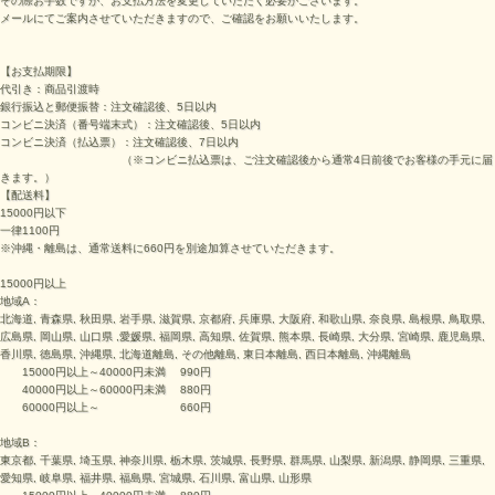
その際お手数ですが、お支払方法を変更していただく必要がございます。
メールにてご案内させていただきますので、ご確認をお願いいたします。
【お支払期限】
代引き：商品引渡時
銀行振込と郵便振替：注文確認後、5日以内
コンビニ決済（番号端末式）：
注文確認後、5日以内
コンビニ決済（払込票）：
注文確認後、7日以内
（※
コンビニ払込票は、ご注文確認後から通常4日前後でお客様の手元に届
きます。
）
【配送料】
15000円以下
一律1100円
※沖縄・離島は、通常送料に660円を別途加算させていただきます。
15000円以上
地域A：
北海道, 青森県, 秋田県, 岩手県, 滋賀県, 京都府, 兵庫県, 大阪府, 和歌山県, 奈良県, 島根県, 鳥取県,
広島県, 岡山県, 山口県 ,愛媛県, 福岡県, 高知県, 佐賀県, 熊本県, 長崎県, 大分県, 宮崎県, 鹿児島県,
香川県, 徳島県, 沖縄県, 北海道離島, その他離島, 東日本離島, 西日本離島, 沖縄離島
15000円以上～40000円未満 990円
40000円以上～60000円未満 880円
60000円以上～ 660円
地域B：
東京都, 千葉県, 埼玉県, 神奈川県, 栃木県, 茨城県, 長野県, 群馬県, 山梨県, 新潟県, 静岡県, 三重県,
愛知県, 岐阜県, 福井県, 福島県, 宮城県, 石川県, 富山県, 山形県