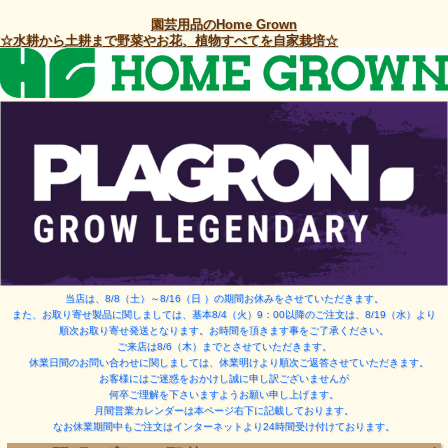
園芸用品のHome Grown
☆水耕から土耕まで野菜やお花、植物すべてを自家栽培☆
当店は、8/8（土）～8/16（日 ）
の期間お休みをさせていただきます。
また、お取り寄せ製品に関しましては、基本8/4（火）9：00以降のご注文は、8/19（水）より
順次お取り寄せ発送となります。お時間を頂きます事をご了承ください。
ご来店は8/6（木）までとさせていただきます。
休業日間のお問い合わせに関しましては、休業明けより順次ご返答させていただきます。
お客様にはご迷惑をおかけし誠に申し訳ございませんが
何卒ご理解を下さいますようお願い申し上げます。
月間営業カレンダーは本ページ右下に記載しております。
なお休業期間中もご注文はインターネットより24時間受け付けております。