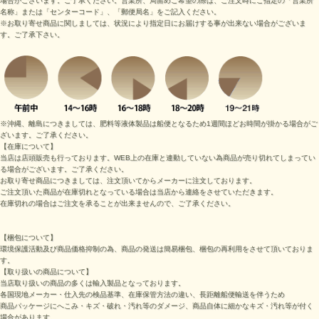
場合がございます。ご了承ください。営業所、局留めご希望の際は、ご注文時にご指定の「営業所
名称」または「センターコード」、「郵便局名」をご記入ください。
※お取り寄せ商品に関しましては、状況により指定日にお届けする事が出来ない場合がございま
す。ご了承下さい。
※沖縄、離島につきましては、肥料等液体製品は船便となるため1週間ほどお時間が掛かる場合がご
ざいます。ご了承ください。
【在庫について】
当店は店頭販売も行っております。WEB上の在庫と連動していない為商品が売り切れてしまってい
る場合がございます。ご了承ください。
お取り寄せ商品につきましては、注文頂いてからメーカーに注文しております。
ご注文頂いた商品が在庫切れとなっている場合は当店から連絡をさせていただきます。
在庫切れの場合はご注文を承ることが出来ませんので、ご了承ください。
【梱包について】
環境保護活動及び商品価格抑制の為、商品の発送は簡易梱包、梱包の再利用をさせて頂いておりま
す。
【取り扱いの商品について】
当店取り扱いの商品の多くは輸入製品となっております。
各国現地メーカー・仕入先の検品基準、在庫保管方法の違い、長距離船便輸送を伴うため
商品パッケージにへこみ・キズ・破れ・汚れ等のダメージ、商品自体に細かなキズ・汚れ等が付く
場合があります。