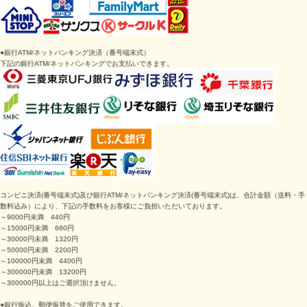
●
銀行ATM/ネットバンキング決済
（番号端末式）
下記の
銀行ATM/ネットバンキング
でお支払いできます。
コンビニ決済
(番号端末式)
及び銀行ATM/ネットバンキング決済
(番号端末式)は、
合計金額（送料・手
数料込み）により、下記の手数料をお客様にご負担いただいております。
～9000円未満 440円
～15000円未満 660円
～30000円未満 1320円
～50000円未満 2200円
～100000円未満 4400円
～300000円未満 13200円
～300000円以上はご選択頂けません。
●銀行振込、郵便振替をご使用できます。