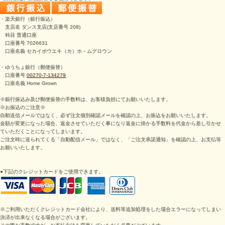
・楽天銀行（銀行振込）
支店名 ダンス支店(支店番号 208)
科目 普通口座
口座番号 7026631
口座名義 セカイボウエキ（カ）ホ－ムグロウン
・ゆうちょ銀行（郵便振替）
口座番号
00270-7-134279
口座名義 Home Grown
※銀行振込み及び郵便振替の手数料は、お客様負担にてお願いいたします。
※お振込のご注意※
自動送信メールではなく、必ず注文個別確認メールを確認の上、お振込をお願いいたします。
金額が変更になった場合、返金させていただく事になり返金に掛かる手数料を代金から差し引かせ
ていただくことになってしまいます。
ご注文時に送られてくる「自動配信メール」ではなく、「ご注文承諾通知」を確認の上、お支払等
お願いいたします。
●下記のクレジットカードをご使用できます。
※ご利用いただくクレジットカード会社により、送料等追加処理をした場合エラーになってしまい
決済が出来なくなる場合がございます。