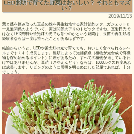
LED照明で育てた野菜はおいしい？ それともマズ
い？
2019/11/13
葉と茎を摘み取った豆苗の株を再生栽培する家計節約テク...ガジェットと
一見無関係のようでいて、実は関係大アリのトピックですね。直射日光で
はなくLED照明や蛍光灯の光でも育つのかという疑問は、豆苗の再生栽培
経験者ならば一度は持ったことがあるはずです。
結論からいうと、LEDや蛍光灯の光で育てても、おいしく食べられるレベ
ルまですくすく成長します。種類によって光補償点（植物が光合成で有機
物を貯め始めるポイント）に差があるため、すべての植物が適しているわ
けではありませんが、豆苗（さやえんどう）ならば、1000ルクス程度あれ
ば成長します。リビングのように照明を明るめにした部屋であれば、十分
でしょう。