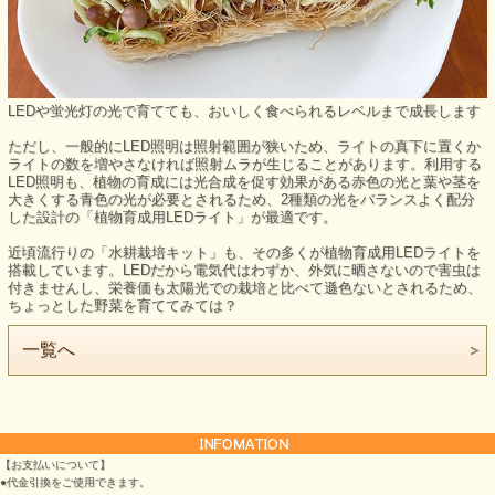
LEDや蛍光灯の光で育てても、おいしく食べられるレベルまで成長します
ただし、一般的にLED照明は照射範囲が狭いため、ライトの真下に置くか
ライトの数を増やさなければ照射ムラが生じることがあります。利用する
LED照明も、植物の育成には光合成を促す効果がある赤色の光と葉や茎を
大きくする青色の光が必要とされるため、2種類の光をバランスよく配分
した設計の「植物育成用LEDライト」が最適です。
近頃流行りの「水耕栽培キット」も、その多くが植物育成用LEDライトを
搭載しています。LEDだから電気代はわずか、外気に晒さないので害虫は
付きませんし、栄養価も太陽光での栽培と比べて遜色ないとされるため、
ちょっとした野菜を育ててみては？
一覧へ
【お支払いについて】
●代金引換をご使用できます。