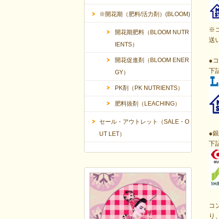
※開花期（肥料/活力剤）(BLOOM)
※
開花期肥料（BLOOM NUTR
送
IENTS）
開花促進剤（BLOOM ENER
●
コ
下
GY）
PK剤（PK NUTRIENTS）
肥料抜剤（LEACHING）
セール・アウトレット（SALE・O
●
銀
UT LET）
下
コ
り