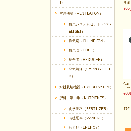
T)
リポ
¥66
空調機材（VENTILATION）
換気システムセット（SYST
EM SET）
換気扇（IN-LINE-FAN）
換気管（DUCT）
結合管（REDUCER）
空気清浄（CARBON FILTE
R）
Gar
水耕栽培機器（HYDRO SYTEM）
コッ
¥60
肥料・活力剤（NUTRIENTS）
17
化学肥料（FERTILIZER）
有機肥料（MANURE）
活力剤（ENERGY）