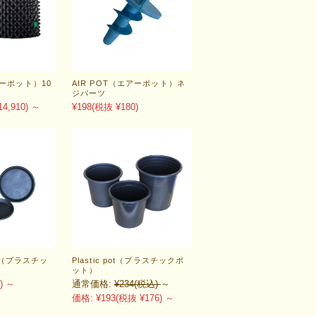
アーポット）10
AIR POT（エアーポット）ネ
ジパーツ
4,910)
～
¥198
(税抜 ¥180)
cer（プラスチッ
Plastic pot（プラスチックポ
ット）
)
～
通常価格:
¥234
(税込)
～
価格:
¥193
(税抜 ¥176)
～