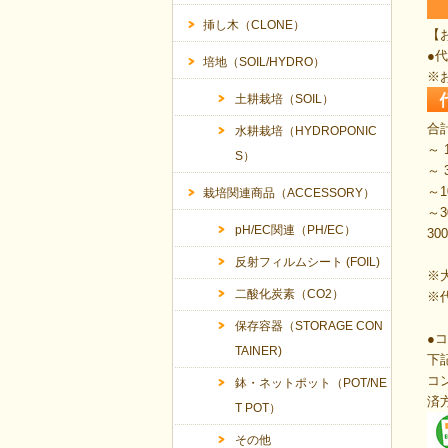
挿し木（CLONE）
【
●
培地（SOIL/HYDRO）
※
土耕栽培（SOIL）
合
水耕栽培（HYDROPONIC
～ 
S）
～ 
～1
栽培関連商品（ACCESSORY）
～3
pH/EC関連（PH/EC）
3
反射フィルムシート (FOIL)
※
二酸化炭素（CO2）
※
保存容器（STORAGE CON
●
TAINER)
下
コ
鉢・ネットポット（POT/NE
済
T POT）
その他