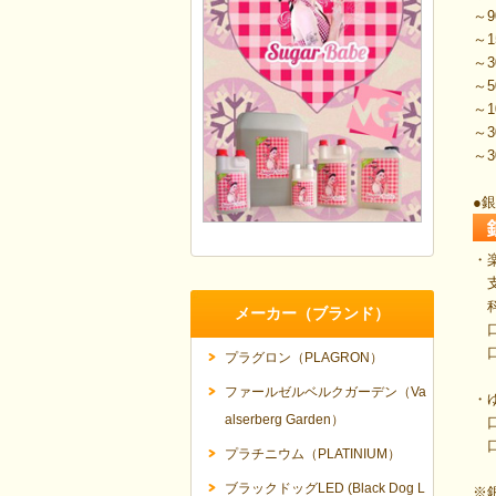
～9
～1
～3
～5
～1
～3
～
●
・
支
科
メーカー（ブランド）
口座
口
プラグロン（PLAGRON）
ファールゼルベルクガーデン（Va
・
alserberg Garden）
口
口座
プラチニウム（PLATINIUM）
ブラックドッグLED (Black Dog L
※