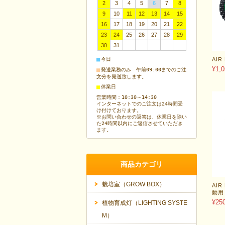
2
3
4
5
6
7
8
9
10
11
12
13
14
15
16
17
18
19
20
21
22
23
24
25
26
27
28
29
30
31
■
AI
今日
¥1,0
■
発送業務のみ 午前09:00までのご注
文分を発送致します。
■
休業日
営業時間：10:30～14:30
インターネットでのご注文は24時間受
け付けております。
※お問い合わせの返答は、休業日を除い
た24時間以内にご返信させていただき
ます。
商品カテゴリ
栽培室（GROW BOX）
AI
動用
¥25
植物育成灯（LIGHTING SYSTE
M）