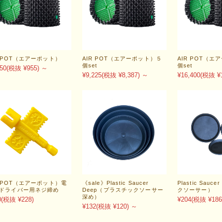
R POT（エアーポット）
AIR POT（エアーポット）５
AIR POT（エ
個set
個set
50
(税抜 ¥955)
～
¥9,225
(税抜 ¥8,387)
～
¥16,400
(税抜 ¥1
R POT（エアーポット）電
《sale》Plastic Saucer
Plastic Sau
ドライバー用ネジ締め
Deep（プラスチックソーサー
クソーサー）
深め）
0
(税抜 ¥228)
¥204
(税抜 ¥186
¥132
(税抜 ¥120)
～