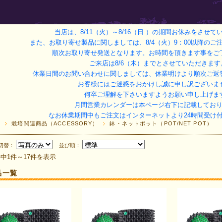
当店は、8/11（火）～8/16（日 ）
の期間お休みをさせて
また、お取り寄せ製品に関しましては、8/4（火）9：00以降のご注
順次お取り寄せ発送となります。お時間を頂きます事をご
ご来店は8/6（木）までとさせていただきます
休業日間のお問い合わせに関しましては、休業明けより順次ご返
お客様にはご迷惑をおかけし誠に申し訳ございま
何卒ご理解を下さいますようお願い申し上げま
月間営業カレンダーは本ページ右下に記載してお
なお休業期間中もご注文はインターネットより24時間受け
P
栽培関連商品（ACCESSORY）
鉢・ネットポット（POT/NET POT）
切替：
並び順：
件中1件～17件を表示
品一覧