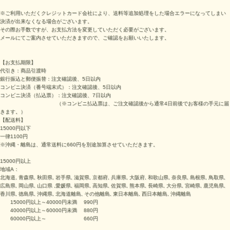
※ご利用いただくクレジットカード会社により、送料等追加処理をした場合エラーになってしまい
決済が出来なくなる場合がございます。
その際お手数ですが、お支払方法を変更していただく必要がございます。
メールにてご案内させていただきますので、ご確認をお願いいたします。
【お支払期限】
代引き：商品引渡時
銀行振込と郵便振替：注文確認後、5日以内
コンビニ決済（番号端末式）：
注文確認後、5日以内
コンビニ決済（払込票）：
注文確認後、7日以内
（※
コンビニ払込票は、ご注文確認後から通常4日前後でお客様の手元に届
きます。
）
【配送料】
15000円以下
一律1100円
※沖縄・離島は、通常送料に660円を別途加算させていただきます。
15000円以上
地域A：
北海道, 青森県, 秋田県, 岩手県, 滋賀県, 京都府, 兵庫県, 大阪府, 和歌山県, 奈良県, 島根県, 鳥取県,
広島県, 岡山県, 山口県 ,愛媛県, 福岡県, 高知県, 佐賀県, 熊本県, 長崎県, 大分県, 宮崎県, 鹿児島県,
香川県, 徳島県, 沖縄県, 北海道離島, その他離島, 東日本離島, 西日本離島, 沖縄離島
15000円以上～40000円未満 990円
40000円以上～60000円未満 880円
60000円以上～ 660円