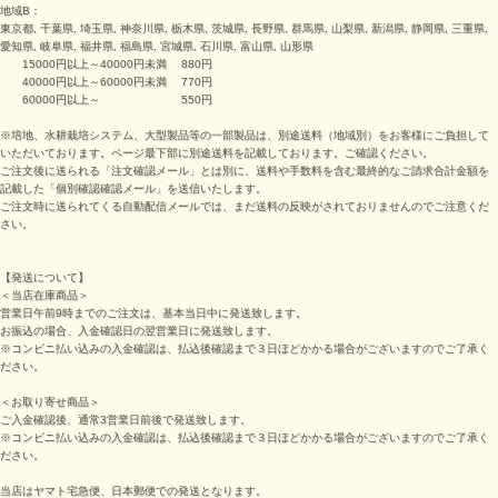
地域B：
東京都, 千葉県, 埼玉県, 神奈川県, 栃木県, 茨城県, 長野県, 群馬県, 山梨県, 新潟県, 静岡県, 三重県,
愛知県, 岐阜県, 福井県, 福島県, 宮城県, 石川県, 富山県, 山形県
15000円以上～40000円未満 880円
40000円以上～60000円未満 770円
60000円以上～ 550円
※培地、水耕栽培システム、大型製品等の一部製品は、別途送料（地域別）をお客様にご負担して
いただいております。ページ最下部に別途送料を記載しております。ご確認ください。
ご注文後に送られる「注文確認メール」とは別に、送料や手数料を含む最終的なご請求合計金額を
記載した「個別確認確認メール」を送信いたします。
ご注文時に送られてくる自動配信メールでは、まだ送料の反映がされておりませんのでご注意くだ
さい。
【発送について】
＜当店在庫商品＞
営業日午前9時までのご注文は、基本当日中に発送致します。
お振込の場合、入金確認日の翌営業日に発送致します。
※コンビニ払い込みの入金確認は、払込後確認まで３日ほどかかる場合がございますのでご了承く
ださい。
＜お取り寄せ商品＞
ご入金確認後、通常3営業日前後で発送致します。
※コンビニ払い込みの入金確認は、払込後確認まで３日ほどかかる場合がございますのでご了承く
ださい。
当店はヤマト宅急便、日本郵便での発送となります。