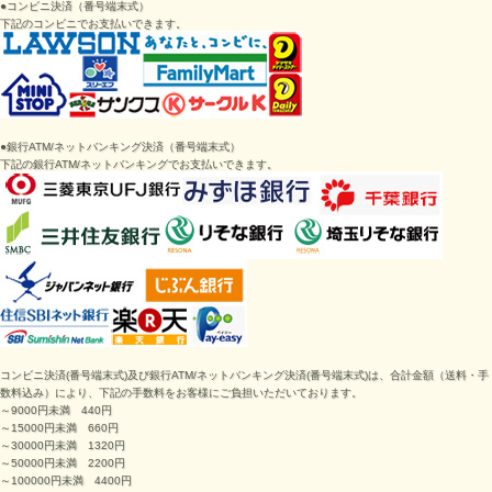
●
コンビニ決済（番号端末式）
下記のコンビニでお支払いできます。
●
銀行ATM/ネットバンキング決済
（番号端末式）
下記の
銀行ATM/ネットバンキング
でお支払いできます。
コンビニ決済
(番号端末式)
及び銀行ATM/ネットバンキング決済
(番号端末式)は、
合計金額（送料・手
数料込み）により、下記の手数料をお客様にご負担いただいております。
～9000円未満 440円
～15000円未満 660円
～30000円未満 1320円
～50000円未満 2200円
～100000円未満 4400円