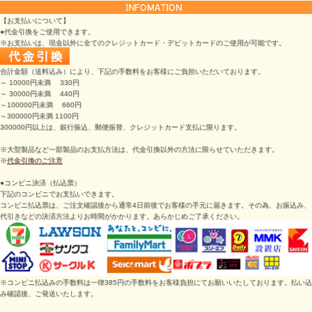
【お支払いについて】
●代金引換をご使用できます。
※お支払いは、現金以外に全てのクレジットカード・デビットカードのご使用が可能です。
合計金額（送料込み）により、下記の手数料をお客様にご負担いただいております。
～ 10000円未満 330円
～ 30000円未満 440円
～100000円未満 660円
～300000円未満 1100円
300000円以上は、銀行振込、郵便振替、クレジットカード支払に限ります。
※大型製品など一部製品のお支払方法は、代金引換以外の方法に限らせていただきます。
※
代金引換のご注意
●コンビニ決済（払込票）
下記のコンビニでお支払いできます。
コンビニ払込票は、ご注文確認後から通常4日前後でお客様の手元に届きます。その為、お振込み、
代引きなどの決済方法よりお時間がかかります。あらかじめご了承ください。
※コンビニ払込みの手数料は一律385円の手数料をお客様負担にてお願いいたしております。払い込
み確認後、ご発送いたします。