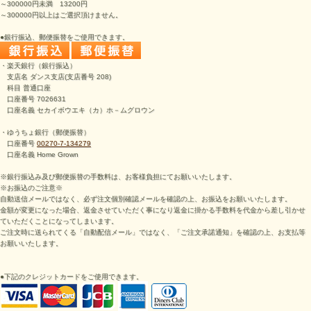
～300000円未満 13200円
～300000円以上はご選択頂けません。
●銀行振込、郵便振替をご使用できます。
・楽天銀行（銀行振込）
支店名 ダンス支店(支店番号 208)
科目 普通口座
口座番号 7026631
口座名義 セカイボウエキ（カ）ホ－ムグロウン
・ゆうちょ銀行（郵便振替）
口座番号
00270-7-134279
口座名義 Home Grown
※銀行振込み及び郵便振替の手数料は、お客様負担にてお願いいたします。
※お振込のご注意※
自動送信メールではなく、必ず注文個別確認メールを確認の上、お振込をお願いいたします。
金額が変更になった場合、返金させていただく事になり返金に掛かる手数料を代金から差し引かせ
ていただくことになってしまいます。
ご注文時に送られてくる「自動配信メール」ではなく、「ご注文承諾通知」を確認の上、お支払等
お願いいたします。
●下記のクレジットカードをご使用できます。