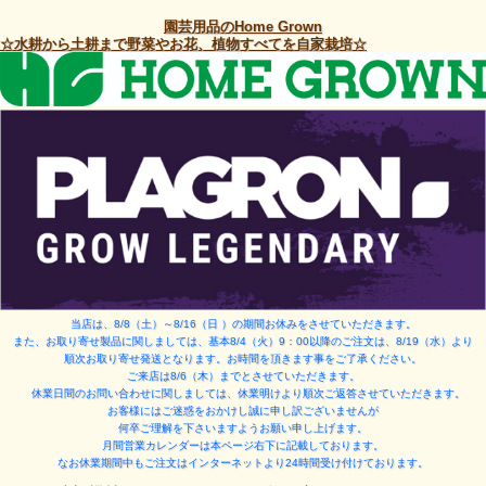
園芸用品のHome Grown
☆水耕から土耕まで野菜やお花、植物すべてを自家栽培☆
当店は、8/8（土）～8/16（日 ）
の期間お休みをさせていただきます。
また、お取り寄せ製品に関しましては、基本8/4（火）9：00以降のご注文は、8/19（水）より
順次お取り寄せ発送となります。お時間を頂きます事をご了承ください。
ご来店は8/6（木）までとさせていただきます。
休業日間のお問い合わせに関しましては、休業明けより順次ご返答させていただきます。
お客様にはご迷惑をおかけし誠に申し訳ございませんが
何卒ご理解を下さいますようお願い申し上げます。
月間営業カレンダーは本ページ右下に記載しております。
なお休業期間中もご注文はインターネットより24時間受け付けております。