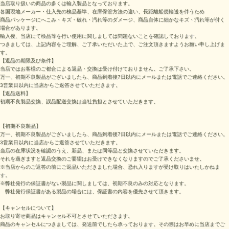
当店取り扱いの商品の多くは輸入製品となっております。
各国現地メーカー・仕入先の検品基準、在庫保管方法の違い、長距離船便輸送を伴うため
商品パッケージにへこみ・キズ・破れ・汚れ等のダメージ、商品自体に細かなキズ・汚れ等が付く
場合があります。
輸入後、当店にて検品等を行い使用に関しましては問題ないことを確認しております。
つきましては、上記内容をご理解、ご了承いただいた上で、ご注文頂きますようお願い申し上げま
す。
【返品の期限及び条件】
当店ではお客様のご都合による返品・交換は受け付けておりません。ご了承下さい。
万一、初期不良製品がございましたら、商品到着後7日以内にメールまたは電話でご連絡ください。
3営業日以内に当店からご返答させていただきます。
【返品送料】
初期不良製品交換、誤品配送交換は当社負担とさせていただきます。
【初期不良製品】
万一、初期不良製品がございましたら、商品到着後7日以内にメールまたは電話でご連絡ください。
3営業日以内に当店からご返答させていただきます。
当店の在庫状況を確認のうえ、新品、または同等品と交換させていただきます。
それを過ぎますと返品交換のご要望はお受けできなくなりますのでご了承くださいませ。
※当店からのご返答の前にご返品いただきました場合、恐れ入りますが受け取りはいたしかねま
す。
※弊社発行の保証書がない製品に関しましては、初期不良のみの対応となります。
弊社発行保証書がある製品の場合には、保証書の内容を優先させて頂きます。
【キャンセルについて】
お取り寄せ商品はキャンセル不可とさせていただきます。
商品のキャンセルにつきましては、発送前でしたら承っております。その際はお早めに当店までご