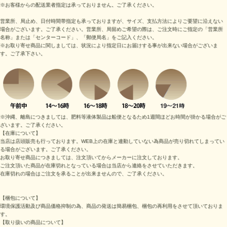
※お客様からの配送業者指定は承っておりません。ご了承ください。
営業所、局止め、日付時間帯指定も承っておりますが、サイズ、支払方法によりご要望に沿えない
場合がございます。ご了承ください。営業所、局留めご希望の際は、ご注文時にご指定の「営業所
名称」または「センターコード」、「郵便局名」をご記入ください。
※お取り寄せ商品に関しましては、状況により指定日にお届けする事が出来ない場合がございま
す。ご了承下さい。
※沖縄、離島につきましては、肥料等液体製品は船便となるため1週間ほどお時間が掛かる場合がご
ざいます。ご了承ください。
【在庫について】
当店は店頭販売も行っております。WEB上の在庫と連動していない為商品が売り切れてしまってい
る場合がございます。ご了承ください。
お取り寄せ商品につきましては、注文頂いてからメーカーに注文しております。
ご注文頂いた商品が在庫切れとなっている場合は当店から連絡をさせていただきます。
在庫切れの場合はご注文を承ることが出来ませんので、ご了承ください。
【梱包について】
環境保護活動及び商品価格抑制の為、商品の発送は簡易梱包、梱包の再利用をさせて頂いておりま
す。
【取り扱いの商品について】