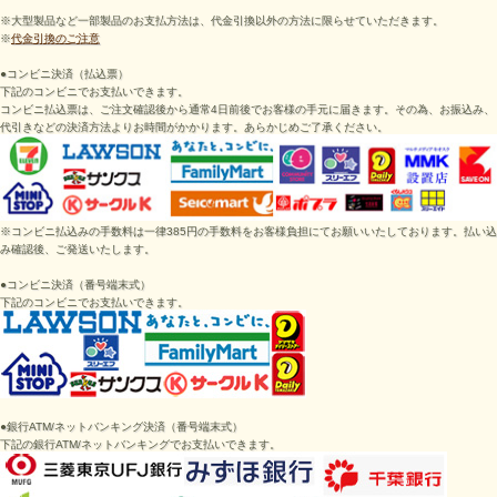
※大型製品など一部製品のお支払方法は、代金引換以外の方法に限らせていただきます。
※
代金引換のご注意
●コンビニ決済（払込票）
下記のコンビニでお支払いできます。
コンビニ払込票は、ご注文確認後から通常4日前後でお客様の手元に届きます。その為、お振込み、
代引きなどの決済方法よりお時間がかかります。あらかじめご了承ください。
※コンビニ払込みの手数料は一律385円の手数料をお客様負担にてお願いいたしております。払い込
み確認後、ご発送いたします。
●
コンビニ決済（番号端末式）
下記のコンビニでお支払いできます。
●
銀行ATM/ネットバンキング決済
（番号端末式）
下記の
銀行ATM/ネットバンキング
でお支払いできます。