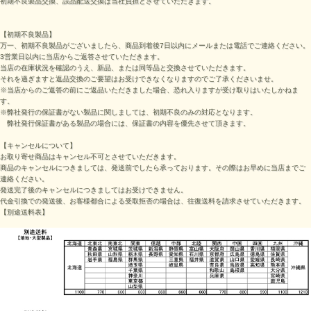
初期不良製品交換、誤品配送交換は当社負担とさせていただきます。
【初期不良製品】
万一、初期不良製品がございましたら、商品到着後7日以内にメールまたは電話でご連絡ください。
3営業日以内に当店からご返答させていただきます。
当店の在庫状況を確認のうえ、新品、または同等品と交換させていただきます。
それを過ぎますと返品交換のご要望はお受けできなくなりますのでご了承くださいませ。
※当店からのご返答の前にご返品いただきました場合、恐れ入りますが受け取りはいたしかねま
す。
※弊社発行の保証書がない製品に関しましては、初期不良のみの対応となります。
弊社発行保証書がある製品の場合には、保証書の内容を優先させて頂きます。
【キャンセルについて】
お取り寄せ商品はキャンセル不可とさせていただきます。
商品のキャンセルにつきましては、発送前でしたら承っております。その際はお早めに当店までご
連絡ください。
発送完了後のキャンセルにつきましてはお受けできません。
代金引換での発送後、お客様都合による受取拒否の場合は、往復送料を請求させていただきます。
【別途送料表】