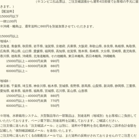
（※
コンビニ払込票は、ご注文確認後から通常4日前後でお客様の手元に届
きます。
）
【配送料】
15000円以下
一律1100円
※沖縄・離島は、通常送料に660円を別途加算させていただきます。
15000円以上
地域A：
北海道, 青森県, 秋田県, 岩手県, 滋賀県, 京都府, 兵庫県, 大阪府, 和歌山県, 奈良県, 島根県, 鳥取県,
広島県, 岡山県, 山口県 ,愛媛県, 福岡県, 高知県, 佐賀県, 熊本県, 長崎県, 大分県, 宮崎県, 鹿児島県,
香川県, 徳島県, 沖縄県, 北海道離島, その他離島, 東日本離島, 西日本離島, 沖縄離島
15000円以上～40000円未満 990円
40000円以上～60000円未満 880円
60000円以上～ 660円
地域B：
東京都, 千葉県, 埼玉県, 神奈川県, 栃木県, 茨城県, 長野県, 群馬県, 山梨県, 新潟県, 静岡県, 三重県,
愛知県, 岐阜県, 福井県, 福島県, 宮城県, 石川県, 富山県, 山形県
15000円以上～40000円未満 880円
40000円以上～60000円未満 770円
60000円以上～ 550円
※培地、水耕栽培システム、大型製品等の一部製品は、別途送料（地域別）をお客様にご負担して
いただいております。ページ最下部に別途送料を記載しております。ご確認ください。
ご注文後に送られる「注文確認メール」とは別に、送料や手数料を含む最終的なご請求合計金額を
記載した「個別確認確認メール」を送信いたします。
ご注文時に送られてくる自動配信メールでは、まだ送料の反映がされておりませんのでご注意くだ