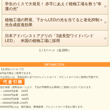
学生のミスで大発見！ 赤字にあえぐ植物工場を救う“幸
運の光”
植物工場の野菜、下からLEDの光を当てると老化抑制＋
光合成促進効果
日本アドバンストアグリの「3波長型ワイドバンド
LED」 米国の植物工場に採用
1 / 1ページ（全18件）
【お支払いについて】
●代金引換をご使用できます。
※お支払いは、現金以外に全てのクレジットカード・デビットカードのご使用が可能です。
合計金額（送料込み）により、下記の手数料をお客様にご負担いただいております。
～ 10000円未満 330円
～ 30000円未満 440円
～100000円未満 660円
～300000円未満 1100円
300000円以上は、銀行振込、郵便振替、クレジットカード支払に限ります。