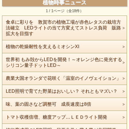
植物時事ニュース
1 / 1ページ（全18件）
食卓に彩りを 敦賀市の植物工場が赤色レタスの栽培方
法確立 LEDライトの当て方変えてストレス負荷 販路
拡大を目指す
植物の乾燥耐性を支えるミオシンXI
世界初 もみ殻からLEDを開発！～オレンジ色に発光する
シリコン量子ドットLED～
農業大国オランダで花咲く「温室のイノヴェイション」
LED照明で育てた野菜はおいしい？ それともマズい？
味、葉の固さなど調整可 成長速度は8倍
トマト収穫倍増、糖度アップ…ＬＥＤライト開発