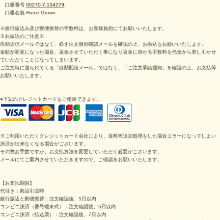
口座番号
00270-7-134279
口座名義 Home Grown
※銀行振込み及び郵便振替の手数料は、お客様負担にてお願いいたします。
※お振込のご注意※
自動送信メールではなく、必ず注文個別確認メールを確認の上、お振込をお願いいたします。
金額が変更になった場合、返金させていただく事になり返金に掛かる手数料を代金から差し引かせ
ていただくことになってしまいます。
ご注文時に送られてくる「自動配信メール」ではなく、「ご注文承諾通知」を確認の上、お支払等
お願いいたします。
●下記のクレジットカードをご使用できます。
※ご利用いただくクレジットカード会社により、送料等追加処理をした場合エラーになってしまい
決済が出来なくなる場合がございます。
その際お手数ですが、お支払方法を変更していただく必要がございます。
メールにてご案内させていただきますので、ご確認をお願いいたします。
【お支払期限】
代引き：商品引渡時
銀行振込と郵便振替：注文確認後、5日以内
コンビニ決済（番号端末式）：
注文確認後、5日以内
コンビニ決済（払込票）：
注文確認後、7日以内