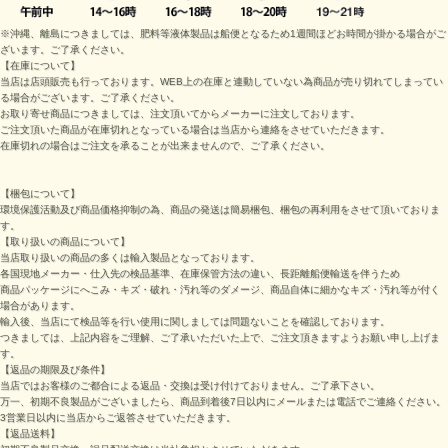
※沖縄、離島につきましては、肥料等液体製品は船便となるため1週間ほどお時間が掛かる場合がご
ざいます。ご了承ください。
【在庫について】
当店は店頭販売も行っております。WEB上の在庫と連動していない為商品が売り切れてしまってい
る場合がございます。ご了承ください。
お取り寄せ商品につきましては、注文頂いてからメーカーに注文しております。
ご注文頂いた商品が在庫切れとなっている場合は当店から連絡をさせていただきます。
在庫切れの場合はご注文を承ることが出来ませんので、ご了承ください。
【梱包について】
環境保護活動及び商品価格抑制の為、商品の発送は簡易梱包、梱包の再利用をさせて頂いておりま
す。
【取り扱いの商品について】
当店取り扱いの商品の多くは輸入製品となっております。
各国現地メーカー・仕入先の検品基準、在庫保管方法の違い、長距離船便輸送を伴うため
商品パッケージにへこみ・キズ・破れ・汚れ等のダメージ、商品自体に細かなキズ・汚れ等が付く
場合があります。
輸入後、当店にて検品等を行い使用に関しましては問題ないことを確認しております。
つきましては、上記内容をご理解、ご了承いただいた上で、ご注文頂きますようお願い申し上げま
す。
【返品の期限及び条件】
当店ではお客様のご都合による返品・交換は受け付けておりません。ご了承下さい。
万一、初期不良製品がございましたら、商品到着後7日以内にメールまたは電話でご連絡ください。
3営業日以内に当店からご返答させていただきます。
【返品送料】