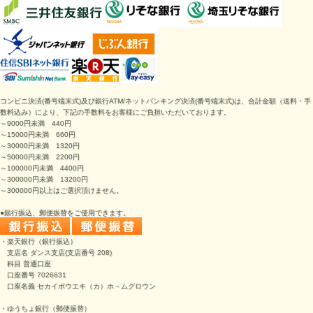
コンビニ決済
(番号端末式)
及び銀行ATM/ネットバンキング決済
(番号端末式)は、
合計金額（送料・手
数料込み）により、下記の手数料をお客様にご負担いただいております。
～9000円未満 440円
～15000円未満 660円
～30000円未満 1320円
～50000円未満 2200円
～100000円未満 4400円
～300000円未満 13200円
～300000円以上はご選択頂けません。
●銀行振込、郵便振替をご使用できます。
・楽天銀行（銀行振込）
支店名 ダンス支店(支店番号 208)
科目 普通口座
口座番号 7026631
口座名義 セカイボウエキ（カ）ホ－ムグロウン
・ゆうちょ銀行（郵便振替）