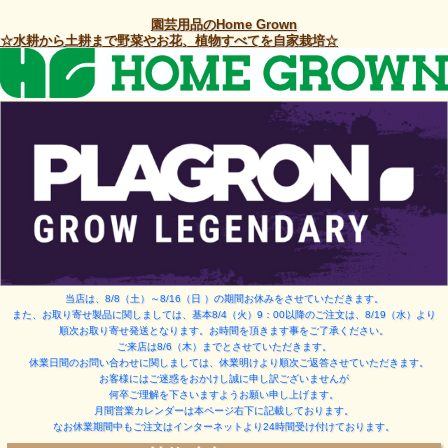
園芸用品のHome Grown
☆水耕から土耕まで野菜やお花、植物すべてを自家栽培☆
当店は、8/8（土）～8/16（日 ）
の期間お休みをさせていただきます。
また、お取り寄せ製品に関しましては、基本8/4（火）9：00以降のご注文は、8/19（水）より
順次お取り寄せ発送となります。お時間を頂きます事をご了承ください。
ご来店は8/6（木）までとさせていただきます。
休業日間のお問い合わせに関しましては、休業明けより順次ご返答させていただきます。
お客様にはご迷惑をおかけし誠に申し訳ございませんが
何卒ご理解を下さいますようお願い申し上げます。
月間営業カレンダーは本ページ右下に記載しております。
なお休業期間中もご注文はインターネットより24時間受け付けております。