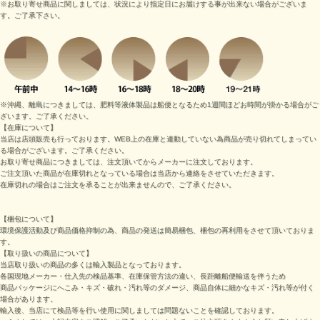
※お取り寄せ商品に関しましては、状況により指定日にお届けする事が出来ない場合がございま
す。ご了承下さい。
※沖縄、離島につきましては、肥料等液体製品は船便となるため1週間ほどお時間が掛かる場合がご
ざいます。ご了承ください。
【在庫について】
当店は店頭販売も行っております。WEB上の在庫と連動していない為商品が売り切れてしまってい
る場合がございます。ご了承ください。
お取り寄せ商品につきましては、注文頂いてからメーカーに注文しております。
ご注文頂いた商品が在庫切れとなっている場合は当店から連絡をさせていただきます。
在庫切れの場合はご注文を承ることが出来ませんので、ご了承ください。
【梱包について】
環境保護活動及び商品価格抑制の為、商品の発送は簡易梱包、梱包の再利用をさせて頂いておりま
す。
【取り扱いの商品について】
当店取り扱いの商品の多くは輸入製品となっております。
各国現地メーカー・仕入先の検品基準、在庫保管方法の違い、長距離船便輸送を伴うため
商品パッケージにへこみ・キズ・破れ・汚れ等のダメージ、商品自体に細かなキズ・汚れ等が付く
場合があります。
輸入後、当店にて検品等を行い使用に関しましては問題ないことを確認しております。