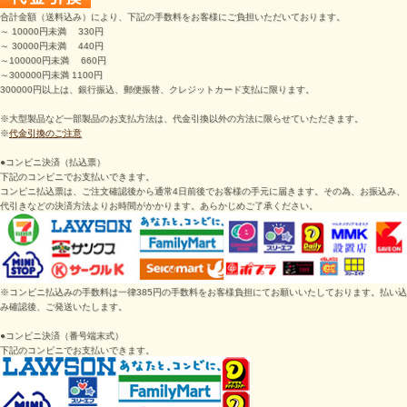
合計金額（送料込み）により、下記の手数料をお客様にご負担いただいております。
～ 10000円未満 330円
～ 30000円未満 440円
～100000円未満 660円
～300000円未満 1100円
300000円以上は、銀行振込、郵便振替、クレジットカード支払に限ります。
※大型製品など一部製品のお支払方法は、代金引換以外の方法に限らせていただきます。
※
代金引換のご注意
●コンビニ決済（払込票）
下記のコンビニでお支払いできます。
コンビニ払込票は、ご注文確認後から通常4日前後でお客様の手元に届きます。その為、お振込み、
代引きなどの決済方法よりお時間がかかります。あらかじめご了承ください。
※コンビニ払込みの手数料は一律385円の手数料をお客様負担にてお願いいたしております。払い込
み確認後、ご発送いたします。
●
コンビニ決済（番号端末式）
下記のコンビニでお支払いできます。