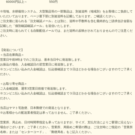
60000円以上～ 550円
※培地、水耕栽培システム、大型製品等の一部製品は、別途送料（地域別）をお客様にご負担して
いただいております。ページ最下部に別途送料を記載しております。ご確認ください。
ご注文後に送られる「注文確認メール」とは別に、送料や手数料を含む最終的なご請求合計金額を
記載した「個別確認確認メール」を送信いたします。
ご注文時に送られてくる自動配信メールでは、まだ送料の反映がされておりませんのでご注意くだ
さい。
【発送について】
＜当店在庫商品＞
営業日午前9時までのご注文は、基本当日中に発送致します。
お振込の場合、入金確認日の翌営業日に発送致します。
※コンビニ払い込みの入金確認は、払込後確認まで３日ほどかかる場合がございますのでご了承く
ださい。
＜お取り寄せ商品＞
ご入金確認後、通常3営業日前後で発送致します。
※コンビニ払い込みの入金確認は、払込後確認まで３日ほどかかる場合がございますのでご了承く
ださい。
当店はヤマト宅急便、日本郵便での発送となります。
※お客様からの配送業者指定は承っておりません。ご了承ください。
営業所、局止め、日付時間帯指定も承っておりますが、サイズ、支払方法によりご要望に沿えない
場合がございます。ご了承ください。営業所、局留めご希望の際は、ご注文時にご指定の「営業所
名称」または「センターコード」、「郵便局名」をご記入ください。