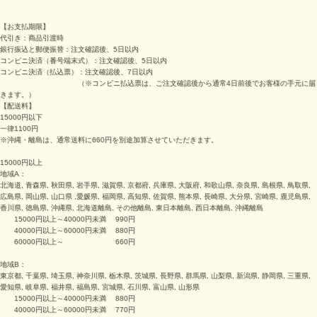
【お支払期限】
代引き：商品引渡時
銀行振込と郵便振替：注文確認後、5日以内
コンビニ決済（番号端末式）：
注文確認後、5日以内
コンビニ決済（払込票）：
注文確認後、7日以内
（※
コンビニ払込票は、ご注文確認後から通常4日前後でお客様の手元に届
きます。
）
【配送料】
15000円以下
一律1100円
※沖縄・離島は、通常送料に660円を別途加算させていただきます。
15000円以上
地域A：
北海道, 青森県, 秋田県, 岩手県, 滋賀県, 京都府, 兵庫県, 大阪府, 和歌山県, 奈良県, 島根県, 鳥取県,
広島県, 岡山県, 山口県 ,愛媛県, 福岡県, 高知県, 佐賀県, 熊本県, 長崎県, 大分県, 宮崎県, 鹿児島県,
香川県, 徳島県, 沖縄県, 北海道離島, その他離島, 東日本離島, 西日本離島, 沖縄離島
15000円以上～40000円未満 990円
40000円以上～60000円未満 880円
60000円以上～ 660円
地域B：
東京都, 千葉県, 埼玉県, 神奈川県, 栃木県, 茨城県, 長野県, 群馬県, 山梨県, 新潟県, 静岡県, 三重県,
愛知県, 岐阜県, 福井県, 福島県, 宮城県, 石川県, 富山県, 山形県
15000円以上～40000円未満 880円
40000円以上～60000円未満 770円