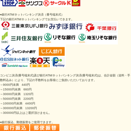
●
銀行ATM/ネットバンキング決済
（番号端末式）
下記の
銀行ATM/ネットバンキング
でお支払いできます。
コンビニ決済
(番号端末式)
及び銀行ATM/ネットバンキング決済
(番号端末式)は、
合計金額（送料・手
数料込み）により、下記の手数料をお客様にご負担いただいております。
～9000円未満 440円
～15000円未満 660円
～30000円未満 1320円
～50000円未満 2200円
～100000円未満 4400円
～300000円未満 13200円
～300000円以上はご選択頂けません。
●銀行振込、郵便振替をご使用できます。