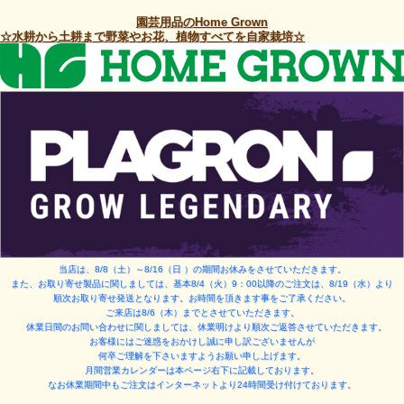
園芸用品のHome Grown
☆水耕から土耕まで野菜やお花、植物すべてを自家栽培☆
当店は、8/8（土）～8/16（日 ）
の期間お休みをさせていただきます。
また、お取り寄せ製品に関しましては、基本8/4（火）9：00以降のご注文は、8/19（水）より
順次お取り寄せ発送となります。お時間を頂きます事をご了承ください。
ご来店は8/6（木）までとさせていただきます。
休業日間のお問い合わせに関しましては、休業明けより順次ご返答させていただきます。
お客様にはご迷惑をおかけし誠に申し訳ございませんが
何卒ご理解を下さいますようお願い申し上げます。
月間営業カレンダーは本ページ右下に記載しております。
なお休業期間中もご注文はインターネットより24時間受け付けております。