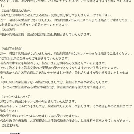
つきましては、上記内容をご理解、ご了承いただいた上で、ご注文頂きますようお願い申し上げま
す。
【返品の期限及び条件】
当店ではお客様のご都合による返品・交換は受け付けておりません。ご了承下さい。
万一、初期不良製品がございましたら、商品到着後7日以内にメールまたは電話でご連絡ください。
3営業日以内に当店からご返答させていただきます。
【返品送料】
初期不良製品交換、誤品配送交換は当社負担とさせていただきます。
【初期不良製品】
万一、初期不良製品がございましたら、商品到着後7日以内にメールまたは電話でご連絡ください。
3営業日以内に当店からご返答させていただきます。
当店の在庫状況を確認のうえ、新品、または同等品と交換させていただきます。
それを過ぎますと返品交換のご要望はお受けできなくなりますのでご了承くださいませ。
※当店からのご返答の前にご返品いただきました場合、恐れ入りますが受け取りはいたしかねま
す。
※弊社発行の保証書がない製品に関しましては、初期不良のみの対応となります。
弊社発行保証書がある製品の場合には、保証書の内容を優先させて頂きます。
【キャンセルについて】
お取り寄せ商品はキャンセル不可とさせていただきます。
商品のキャンセルにつきましては、発送前でしたら承っております。その際はお早めに当店までご
連絡ください。
発送完了後のキャンセルにつきましてはお受けできません。
代金引換での発送後、お客様都合による受取拒否の場合は、往復送料を請求させていただきます。
【別途送料表】