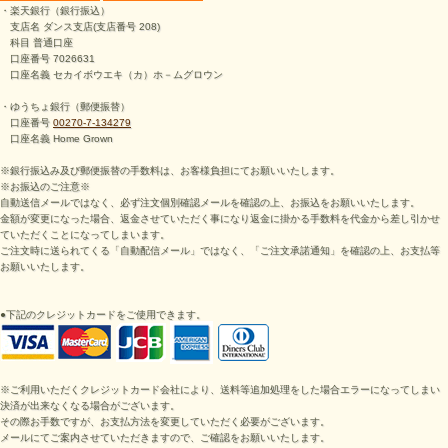
・楽天銀行（銀行振込）
支店名 ダンス支店(支店番号 208)
科目 普通口座
口座番号 7026631
口座名義 セカイボウエキ（カ）ホ－ムグロウン
・ゆうちょ銀行（郵便振替）
口座番号
00270-7-134279
口座名義 Home Grown
※銀行振込み及び郵便振替の手数料は、お客様負担にてお願いいたします。
※お振込のご注意※
自動送信メールではなく、必ず注文個別確認メールを確認の上、お振込をお願いいたします。
金額が変更になった場合、返金させていただく事になり返金に掛かる手数料を代金から差し引かせ
ていただくことになってしまいます。
ご注文時に送られてくる「自動配信メール」ではなく、「ご注文承諾通知」を確認の上、お支払等
お願いいたします。
●下記のクレジットカードをご使用できます。
※ご利用いただくクレジットカード会社により、送料等追加処理をした場合エラーになってしまい
決済が出来なくなる場合がございます。
その際お手数ですが、お支払方法を変更していただく必要がございます。
メールにてご案内させていただきますので、ご確認をお願いいたします。