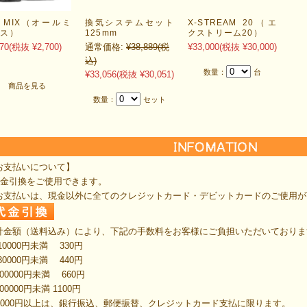
L MIX（オールミ
換気システムセット
X-STREAM 20（エ
クス）
125mm
クストリーム20）
70
(税抜 ¥2,700)
通常価格:
¥38,889
(税
¥33,000
(税抜 ¥30,000)
込)
数量：
台
¥33,056
(税抜 ¥30,051)
商品を見る
数量：
セット
お支払いについて】
代金引換をご使用できます。
お支払いは、現金以外に全てのクレジットカード・デビットカードのご使用が
計金額（送料込み）により、下記の手数料をお客様にご負担いただいておりま
10000円未満 330円
30000円未満 440円
00000円未満 660円
00000円未満 1100円
00000円以上は、銀行振込、郵便振替、クレジットカード支払に限ります。