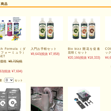
連商品
ch Formula（ダ
入門お手軽セット
Bio bizz 開花を促進
CO
チフォーミュラ）
花咲くセット
ック
¥8,643
(税抜 ¥7,858)
SET
¥20,166
(税抜 ¥18,333)
¥4,
価格:
¥8,725
(税
63
(税抜 ¥7,694)
量：
セット