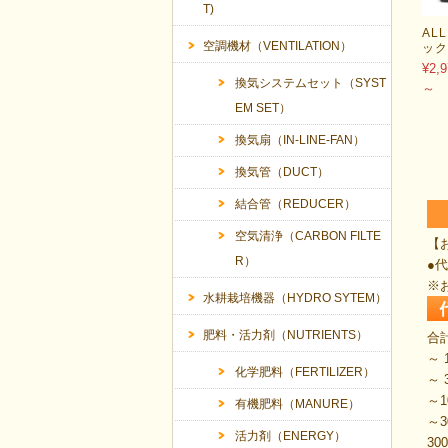
T)
AL
空調機材（VENTILATION）
ッ
¥2,9
換気システムセット（SYST
～
EM SET）
換気扇（IN-LINE-FAN）
換気管（DUCT）
結合管（REDUCER）
空気清浄（CARBON FILTE
【
R）
●
※
水耕栽培機器（HYDRO SYTEM）
肥料・活力剤（NUTRIENTS）
合
～ 
化学肥料（FERTILIZER）
～ 
～1
有機肥料（MANURE）
～3
活力剤（ENERGY）
3