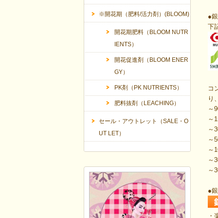
※開花期（肥料/活力剤）(BLOOM)
●
銀
下
開花期肥料（BLOOM NUTR
IENTS）
開花促進剤（BLOOM ENER
GY）
PK剤（PK NUTRIENTS）
コ
り
肥料抜剤（LEACHING）
～9
～1
セール・アウトレット（SALE・O
～3
UT LET）
～5
～1
～3
～
●
・