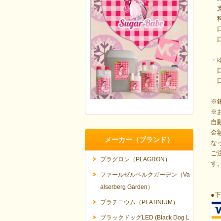
支
科
口座
口
・
口
口座
※
※
自
金
メーカー（ブランド）
な
ご
プラグロン（PLAGRON）
す
ファールゼルベルクガーデン（Va
alserberg Garden）
●
プラチニウム（PLATINIUM）
ブラックドッグLED (Black Dog L