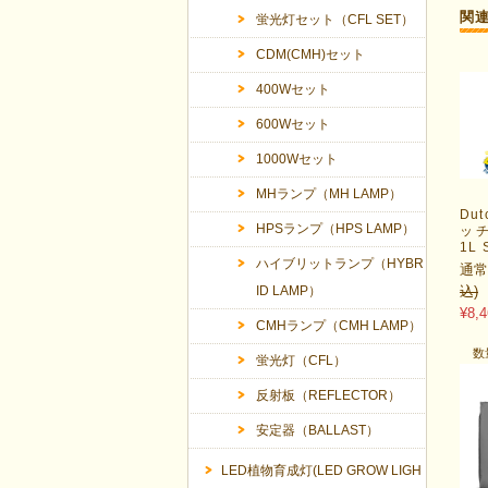
関
蛍光灯セット（CFL SET）
CDM(CMH)セット
400Wセット
600Wセット
1000Wセット
MHランプ（MH LAMP）
Dut
HPSランプ（HPS LAMP）
ッ
1L 
ハイブリットランプ（HYBR
通常
ID LAMP）
込)
¥8,4
CMHランプ（CMH LAMP）
数
蛍光灯（CFL）
反射板（REFLECTOR）
安定器（BALLAST）
LED植物育成灯(LED GROW LIGH