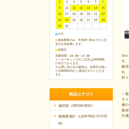
2
3
4
5
6
7
8
9
10
11
12
13
14
15
16
17
18
19
20
21
22
23
24
25
26
27
28
29
30
31
■
今日
■
発送業務のみ 午前09:00までのご注
文分を発送致します。
■
休業日
Se
営業時間：10:30～14:30
インターネットでのご注文は24時間受
す
け付けております。
栽
※お問い合わせの返答は、休業日を除い
た24時間以内にご返信させていただき
れ
ます。
折
商品カテゴリ
＜
サイ
層の
栽培室（GROW BOX）
素材
付
植物育成灯（LIGHTING SYSTE
M）