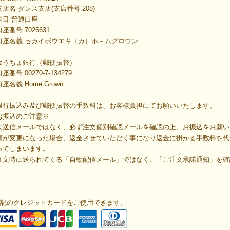
店名 ダンス支店(支店番号 208)
目 普通口座
番号 7026631
座名義 セカイボウエキ（カ）ホ－ムグロウン
ゆうちょ銀行（郵便振替）
座番号
00270-7-134279
名義 Home Grown
銀行振込み及び郵便振替の手数料は、お客様負担にてお願いいたします。
お振込のご注意※
動送信メールではなく、必ず注文個別確認メールを確認の上、お振込をお願い
額が変更になった場合、返金させていただく事になり返金に掛かる手数料を代
ってしまいます。
注文時に送られてくる「自動配信メール」ではなく、「ご注文承諾通知」を確
。
下記のクレジットカードをご使用できます。