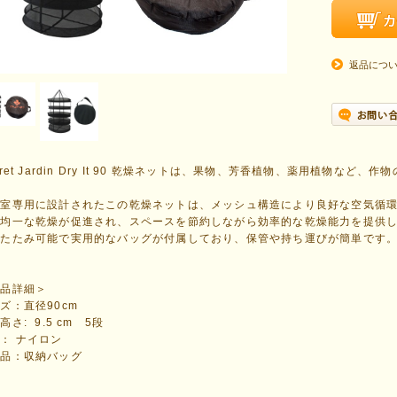
返品につ
cret Jardin Dry It 90 乾燥ネットは、果物、芳香植物、薬用植物
。
培室専用に設計されたこの乾燥ネットは、メッシュ構造により良好な空気循
、均一な乾燥が促進され、スペースを節約しながら効率的な乾燥能力を提供
りたたみ可能で実用的なバッグが付属しており、保管や持ち運びが簡単です
製品詳細＞
ズ：直径90cm
高さ: 9.5 cm 5段
： ナイロン
属品：収納バッグ