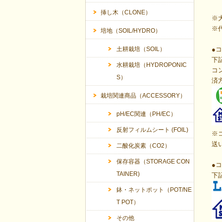
挿し木（CLONE）
※
※
培地（SOIL/HYDRO）
土耕栽培（SOIL）
●
下
水耕栽培（HYDROPONIC
コ
S）
済
栽培関連商品（ACCESSORY）
pH/EC関連（PH/EC）
反射フィルムシート (FOIL)
※
送
二酸化炭素（CO2）
保存容器（STORAGE CON
●
コ
TAINER)
下
鉢・ネットポット（POT/NE
T POT）
その他