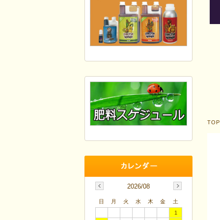
TO
2026/08
日
月
火
水
木
金
土
1